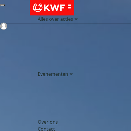
Alles over acties
Login
Evenementen
Over ons
Contact