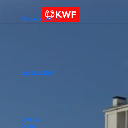
Alles over acties
Evenementen
Over ons
Contact