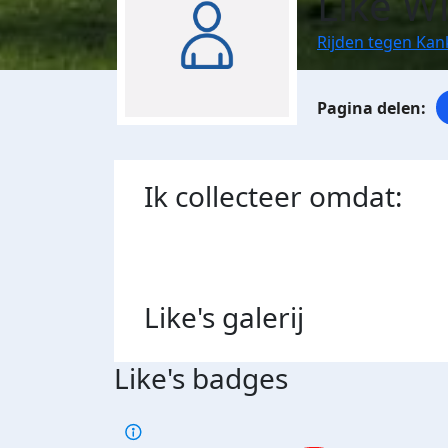
Like 
Rijden tegen Kan
Ik collecteer omdat:
Like's
galerij
Like's badges