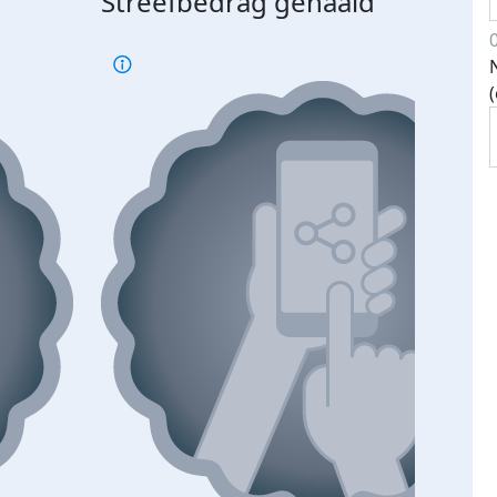
Streefbedrag gehaald