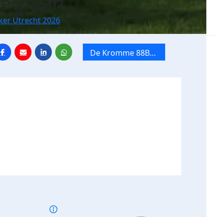
Wiegman
ker Utrecht 2026
De Kromme 88BS
x Tien Mile van
Utrecht