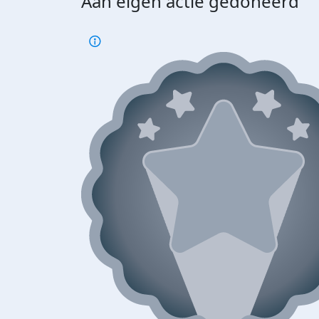
Aan eigen actie gedoneerd