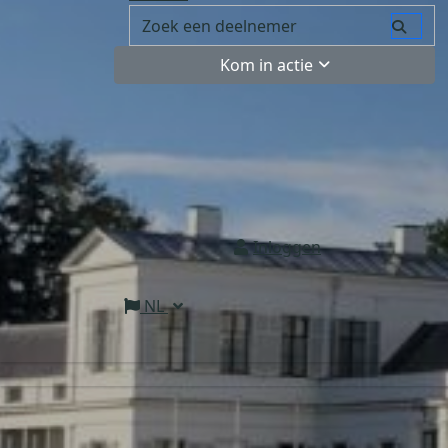
Kom in actie
Inloggen
NL