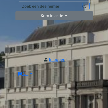
Kom in actie
Inloggen
NL