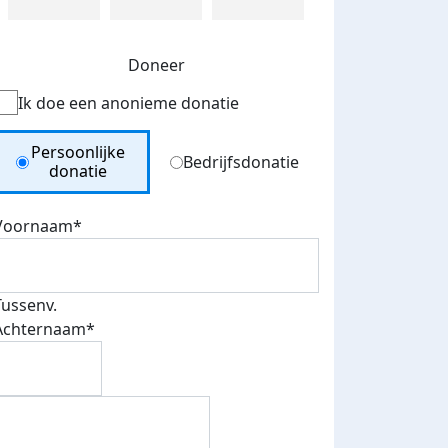
Doneer
Ik doe een anonieme donatie
Donation Type
Persoonlijke
Bedrijfsdonatie
donatie
Voornaam*
Tussenv.
Achternaam*
fondsenwerver
E-mails verstuurd