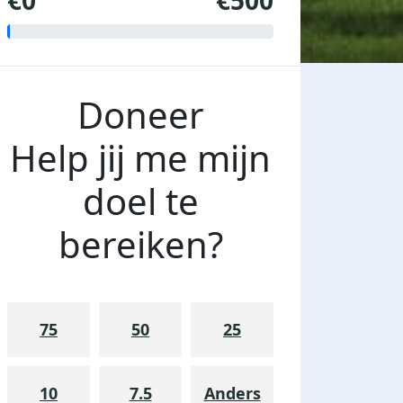
€0
€500
Doneer
Help jij me mijn
doel te
bereiken?
75
50
25
10
7.5
Anders