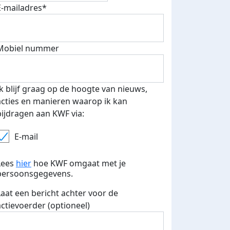
E-mailadres*
Mobiel nummer
Ik blijf graag op de hoogte van nieuws,
acties en manieren waarop ik kan
bijdragen aan KWF via:
E-mail
Lees
hier
hoe KWF omgaat met je
persoonsgegevens.
Laat een bericht achter voor de
actievoerder (optioneel)