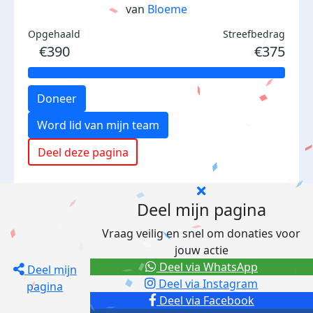
van
Bloeme
Opgehaald
Streefbedrag
€390
€375
Doneer
Word lid van mijn team
Deel deze pagina
Deel mijn pagina
Vraag veilig en snel om donaties voor
jouw actie
Deel via WhatsApp
Deel mijn
Deel via Instagram
pagina
Deel via Facebook