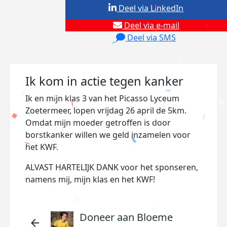
Deel via LinkedIn
Deel via e-mail
Deel via SMS
Ik kom in actie tegen kanker
Ik en mijn klas 3 van het Picasso Lyceum
Zoetermeer, lopen vrijdag 26 april de 5km.
Omdat mijn moeder getroffen is door
borstkanker willen we geld inzamelen voor
het KWF.
ALVAST HARTELIJK DANK voor het sponseren,
namens mij, mijn klas en het KWF!
Doneer aan Bloeme
arrow_back