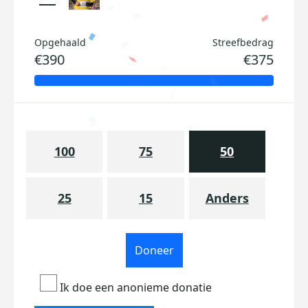
Opgehaald
Streefbedrag
€390
€375
100
75
50
25
15
Anders
Doneer
Ik doe een anonieme donatie