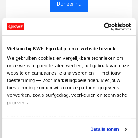
Doneer nu
Opgehaald
Streefbedrag
€390
€375
Welkom bij KWF. Fijn dat je onze website bezoekt.
We gebruiken cookies en vergelijkbare technieken om 
onze website goed te laten werken, het gebruik van onze 
Doneer
Word lid van mijn team
website en campagnes te analyseren en — met jouw 
toestemming — voor marketingdoeleinden. Met jouw 
toestemming kunnen wij en onze partners gegevens 
Updates
verwerken, zoals surfgedrag, voorkeuren en technische 
gegevens.
Deze gegevens helpen ons om campagnes te meten, 
prestaties te verbeteren en relevante KWF-content te 
Details tonen
Picasso Lyceum 5km
tonen. Je kunt je toestemming op elk moment wijzigen of 