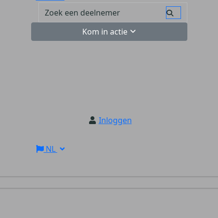
Kom in actie
Inloggen
NL