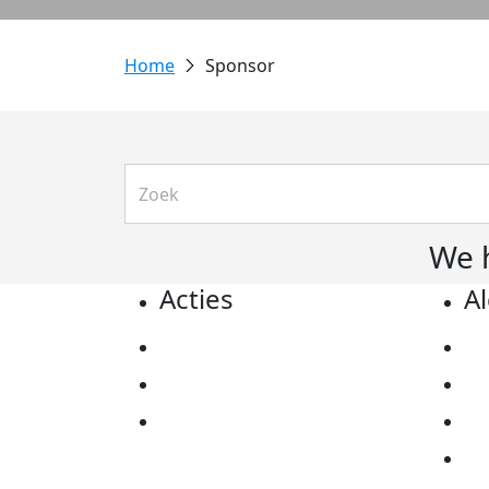
Sponsor
We 
Acties
A
Actiematerialen
Pr
Evenementen
Co
Kom in actie
Al
Ov