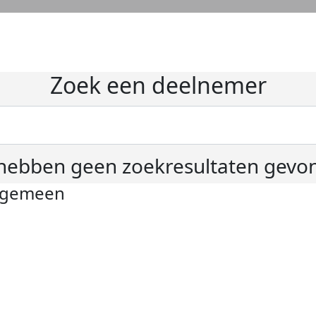
Zoek een deelnemer
hebben geen zoekresultaten gevo
lgemeen
ivacyverklaring
okie instellingen
gemene voorwaarden
er KWF Kankerbestrijding