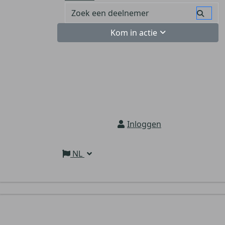
Kom in actie
Inloggen
NL