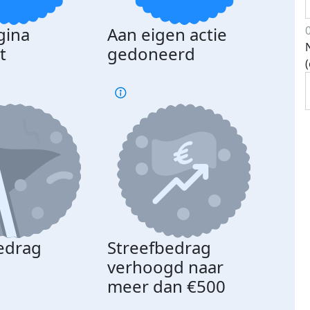
gina
Aan eigen actie
Dona
t
gedoneerd
beda
edrag
Streefbedrag
d
verhoogd naar
meer dan €500