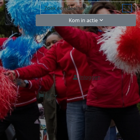
Kom in actie
Inloggen
NL