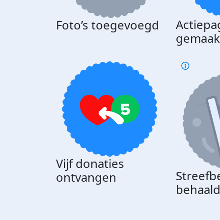
Actiepa
Foto’s toegevoegd
gemaak
Vijf donaties
Streefb
ontvangen
behaal