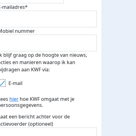
E-mailadres*
Mobiel nummer
Ik blijf graag op de hoogte van nieuws,
acties en manieren waarop ik kan
bijdragen aan KWF via:
E-mail
Lees
hier
hoe KWF omgaat met je
persoonsgegevens.
Laat een bericht achter voor de
actievoerder (optioneel)