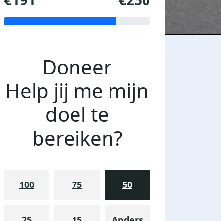
€191
€250
Doneer
Help jij me mijn
doel te
bereiken?
100
75
50
25
15
Anders