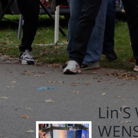
Lin'S
WENS