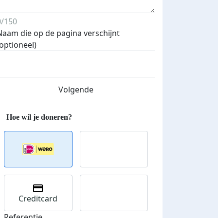
0/150
teurs
Naam die op de pagina verschijnt
nkt
(optioneel)
Volgende
Creditcard
Referentie