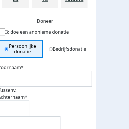
Doneer
Ik doe een anonieme donatie
Donation Type
Persoonlijke
Bedrijfsdonatie
donatie
Voornaam*
Tussenv.
Achternaam*