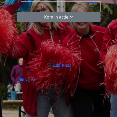
Kom in actie
Inloggen
NL