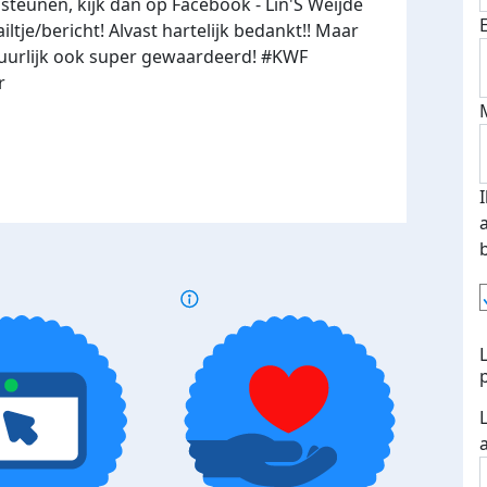
e steunen, kijk dan op Facebook - Lin'S Weijde
tje/bericht! Alvast hartelijk bedankt!! Maar
tuurlijk ook super gewaardeerd! #KWF
r