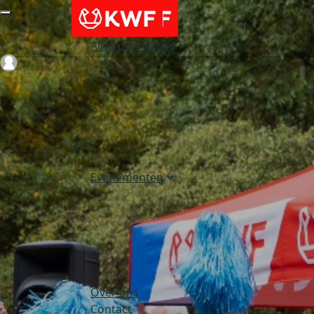
Alles over acties
Login
Evenementen
Over ons
Contact