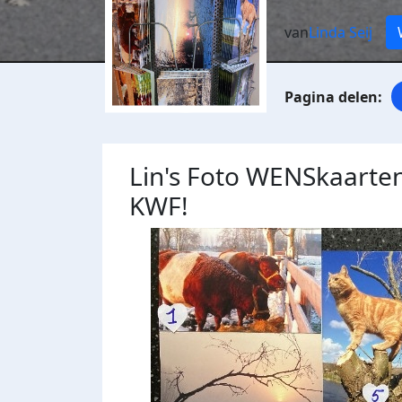
van
Linda Seij
Lin's Foto WENSkaarten
KWF!