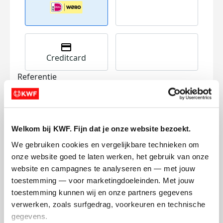
Creditcard
Referentie
Welkom bij KWF. Fijn dat je onze website bezoekt.
We gebruiken cookies en vergelijkbare technieken om 
onze website goed te laten werken, het gebruik van onze 
Ik wil bijdragen aan de transactiekosten
website en campagnes te analyseren en — met jouw 
en betaal €0.75 extra.
toestemming — voor marketingdoeleinden. Met jouw 
toestemming kunnen wij en onze partners gegevens 
Doneer nu
verwerken, zoals surfgedrag, voorkeuren en technische 
gegevens.