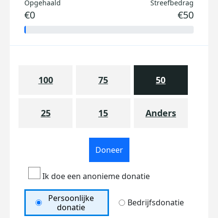
Opgehaald
Streefbedrag
€0
€50
100
75
50
25
15
Anders
Doneer
Ik doe een anonieme donatie
Persoonlijke
Bedrijfsdonatie
donatie