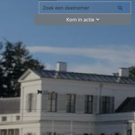
Kom in actie
Inloggen
NL