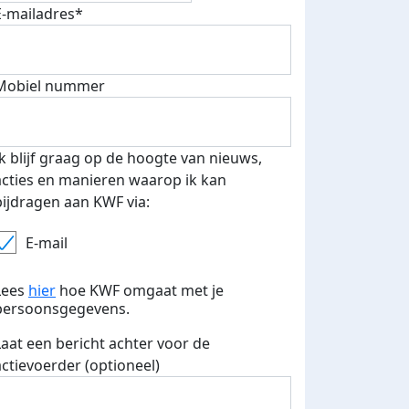
E-mailadres*
fondsenwerver
E-mails verstuurd
Mobiel nummer
Ik blijf graag op de hoogte van nieuws,
acties en manieren waarop ik kan
bijdragen aan KWF via:
E-mail
Lees
hier
hoe KWF omgaat met je
persoonsgegevens.
Laat een bericht achter voor de
actievoerder (optioneel)