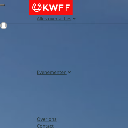
Alles over acties
Login
Evenementen
Over ons
Contact