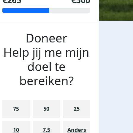
€265
€500
Doneer
Help jij me mijn
doel te
bereiken?
75
50
25
10
7.5
Anders