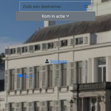
Kom in actie
Inloggen
NL