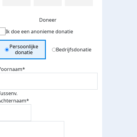
Doneer
Ik doe een anonieme donatie
Donation Type
Persoonlijke
Bedrijfsdonatie
donatie
Voornaam*
Tussenv.
Achternaam*