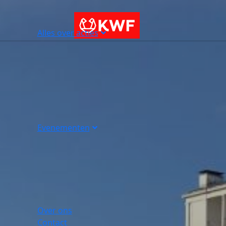
Alles over acties
Evenementen
Over ons
Contact