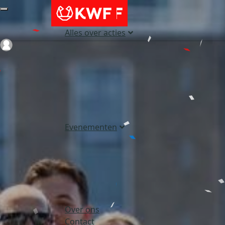
Alles over acties
Login
Evenementen
Over ons
Contact