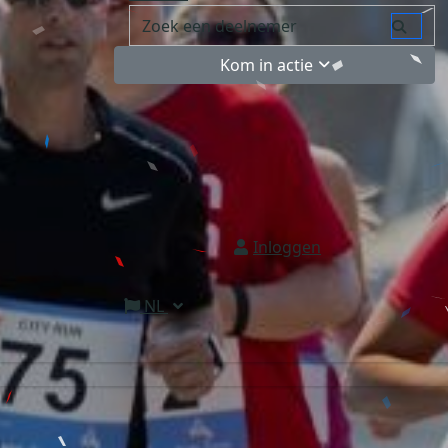
Kom in actie
Inloggen
NL