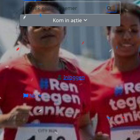
Kom in actie
Inloggen
NL