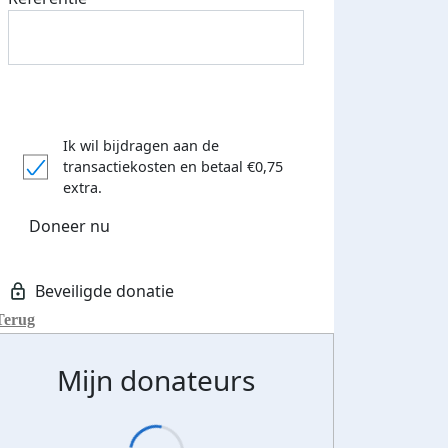
Ik wil bijdragen aan de
transactiekosten
en betaal €0,75
extra.
Doneer nu
Eerste 5 donaties
eld op social
ontvangen
Terug
ia
Mijn donateurs