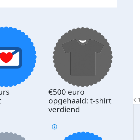
urs
€500 euro
Gede
t
opgehaald: t-shirt
med
verdiend