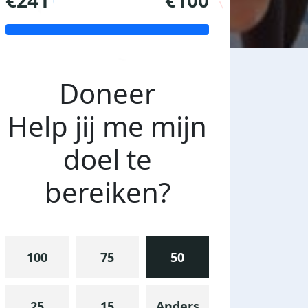
€241
€100
Doneer
Help jij me mijn
doel te
bereiken?
100
75
50
25
15
Anders