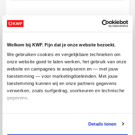
Ik wil bijdragen aan de transactiekosten
en betaal €0.75 extra.
Welkom bij KWF. Fijn dat je onze website bezoekt.
We gebruiken cookies en vergelijkbare technieken om 
Doneer nu
onze website goed te laten werken, het gebruik van onze 
website en campagnes te analyseren en — met jouw 
toestemming — voor marketingdoeleinden. Met jouw 
toestemming kunnen wij en onze partners gegevens 
verwerken, zoals surfgedrag, voorkeuren en technische 
Opgehaald
Streefbedrag
gegevens.
€0
€100
Deze gegevens helpen ons om campagnes te meten, 
Doneer
Word lid van mijn team
prestaties te verbeteren en relevante KWF-content te 
Details tonen
tonen. Je kunt je toestemming op elk moment wijzigen of 
intrekken via Cookie instellingen onderaan de pagina. De 