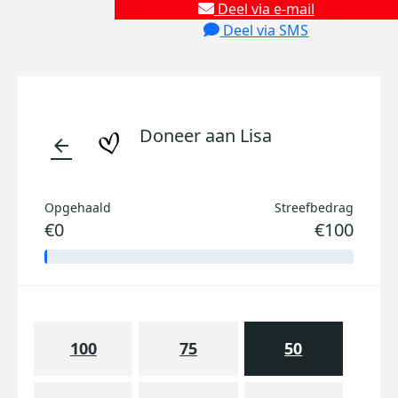
Deel via e-mail
Deel via SMS
Doneer aan Lisa
arrow_back
Opgehaald
Streefbedrag
€0
€100
100
75
50