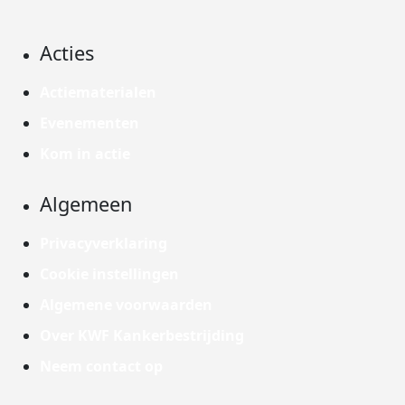
Acties
Actiematerialen
Evenementen
Kom in actie
Algemeen
Privacyverklaring
Cookie instellingen
Algemene voorwaarden
Over KWF Kankerbestrijding
Neem contact op