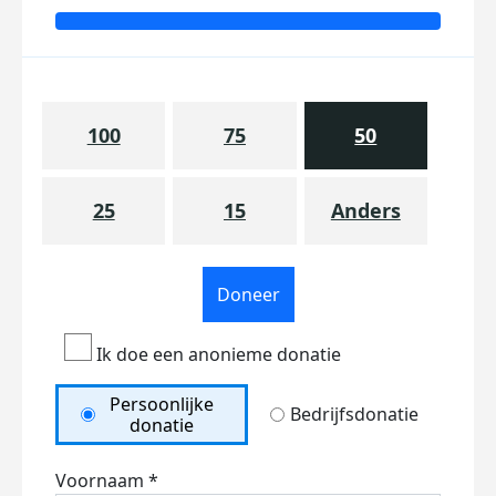
100
75
50
25
15
Anders
Doneer
Ik doe een anonieme donatie
Persoonlijke
Bedrijfsdonatie
donatie
Voornaam *