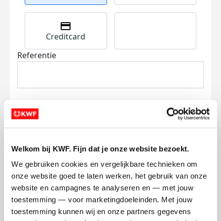
Creditcard
Referentie
Ik wil bijdragen aan de transactiekosten
Welkom bij KWF. Fijn dat je onze website bezoekt.
en betaal €0.75 extra.
We gebruiken cookies en vergelijkbare technieken om 
onze website goed te laten werken, het gebruik van onze 
Doneer nu
website en campagnes te analyseren en — met jouw 
toestemming — voor marketingdoeleinden. Met jouw 
toestemming kunnen wij en onze partners gegevens 