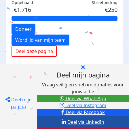
Opgehaald
Streefbedrag
€1.716
€250
Doneer
Word lid van mijn team
Deel deze pagina
Deel mijn pagina
Vraag veilig en snel om donaties voor
jouw actie
Deel via WhatsApp
Deel mijn
Deel via Instagram
pagina
Deel via Facebook
Deel via LinkedIn