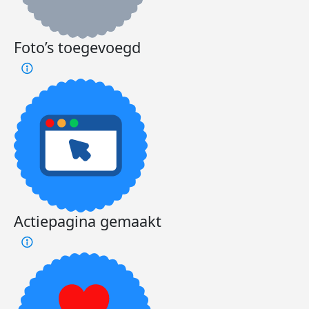
rondj
het h
in So
Foto’s toegevoegd
een b
te do
Dee
Actiepagina gemaakt