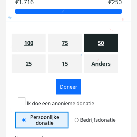
€1.716
€250
100
75
50
25
15
Anders
Doneer
Ik doe een anonieme donatie
Persoonlijke
Bedrijfsdonatie
donatie