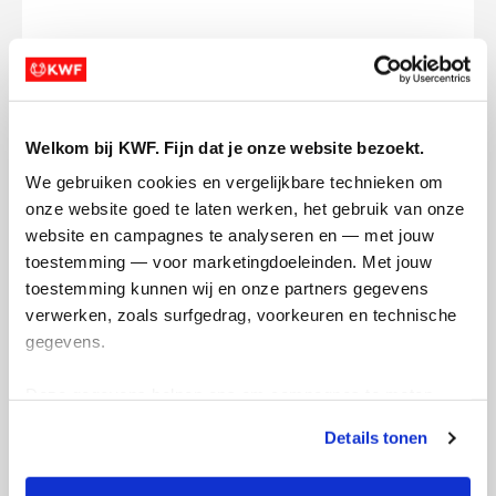
Opgehaald
Streefbedrag
€1.716
€250
Welkom bij KWF. Fijn dat je onze website bezoekt.
Doneer
Word lid van mijn team
We gebruiken cookies en vergelijkbare technieken om 
onze website goed te laten werken, het gebruik van onze 
website en campagnes te analyseren en — met jouw 
Updates
toestemming — voor marketingdoeleinden. Met jouw 
toestemming kunnen wij en onze partners gegevens 
verwerken, zoals surfgedrag, voorkeuren en technische 
gegevens.
He did it!
Het
Deze gegevens helpen ons om campagnes te meten, 
maandag 15 juli 2024
dond
prestaties te verbeteren en relevante KWF-content te 
Details tonen
tonen. Je kunt je toestemming op elk moment wijzigen of 
Loek heeft gisteren 10 km hardgelopen
Lo
intrekken via Cookie instellingen onderaan de pagina. De 
onder luid gejuich en aanmoediging van