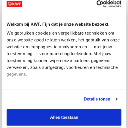
Welkom bij KWF. Fijn dat je onze website bezoekt.
Ik wil bijdragen aan de transactiekosten
We gebruiken cookies en vergelijkbare technieken om 
en betaal €0.75 extra.
onze website goed te laten werken, het gebruik van onze 
Doneer nu
website en campagnes te analyseren en — met jouw 
toestemming — voor marketingdoeleinden. Met jouw 
toestemming kunnen wij en onze partners gegevens 
verwerken, zoals surfgedrag, voorkeuren en technische 
gegevens.
Opgehaald
Streefbedrag
Deze gegevens helpen ons om campagnes te meten, 
€1.455
€2.000
prestaties te verbeteren en relevante KWF-content te 
Details tonen
tonen. Je kunt je toestemming op elk moment wijzigen of 
Doneer
Word lid van mijn team
intrekken via Cookie instellingen onderaan de pagina. De 
lijst met cookies is te vinden in het tabblad “details”.
Alles toestaan