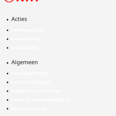
Acties
Actiematerialen
Evenementen
Kom in actie
Algemeen
Privacyverklaring
Cookie instellingen
Algemene voorwaarden
Over KWF Kankerbestrijding
Neem contact op