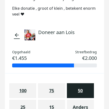
Elke donatie , groot of klein , betekent enorm
veel ❤️
Doneer aan Lois
arrow_back
Opgehaald
Streefbedrag
€1.455
€2.000
100
75
50
25
15
Anders