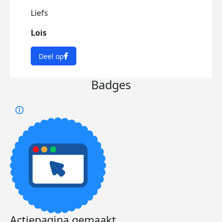
Liefs
Lois
Deel op
Badges
Actiepagina gemaakt