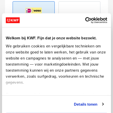
Creditcard
Welkom bij KWF. Fijn dat je onze website bezoekt.
Referentie
We gebruiken cookies en vergelijkbare technieken om 
onze website goed te laten werken, het gebruik van onze 
website en campagnes te analyseren en — met jouw 
toestemming — voor marketingdoeleinden. Met jouw 
toestemming kunnen wij en onze partners gegevens 
verwerken, zoals surfgedrag, voorkeuren en technische 
gegevens.
Ik wil bijdragen aan de transactiekosten
Deze gegevens helpen ons om campagnes te meten, 
en betaal €0.75 extra.
prestaties te verbeteren en relevante KWF-content te 
Details tonen
tonen. Je kunt je toestemming op elk moment wijzigen of 
Doneer nu
intrekken via Cookie instellingen onderaan de pagina. De 