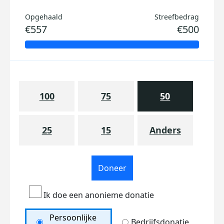
Opgehaald
Streefbedrag
€557
€500
100
75
50
25
15
Anders
Doneer
Ik doe een anonieme donatie
Persoonlijke
Bedrijfsdonatie