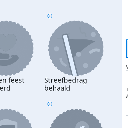
en feest
Streefbedrag
erd
behaald