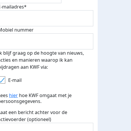
E-mailadres*
Mobiel nummer
Ik blijf graag op de hoogte van nieuws,
acties en manieren waarop ik kan
bijdragen aan KWF via:
E-mail
Lees
hier
hoe KWF omgaat met je
persoonsgegevens.
Laat een bericht achter voor de
actievoerder (optioneel)