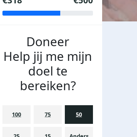
€318
€500
Doneer
Help jij me mijn
doel te
bereiken?
100
75
50
25
15
Anders