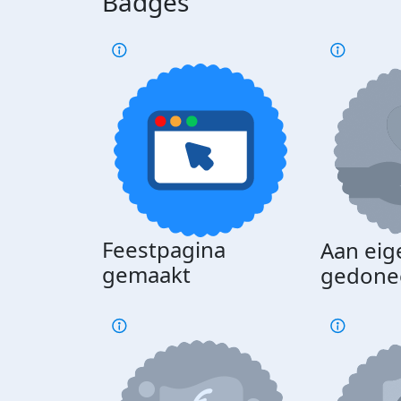
Badges
Feestpagina
Aan eig
gemaakt
gedone