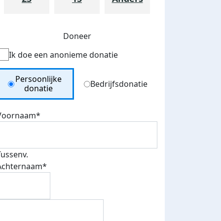
Doneer
Ik doe een anonieme donatie
Donation Type
Persoonlijke
Bedrijfsdonatie
donatie
Voornaam*
Tussenv.
Achternaam*