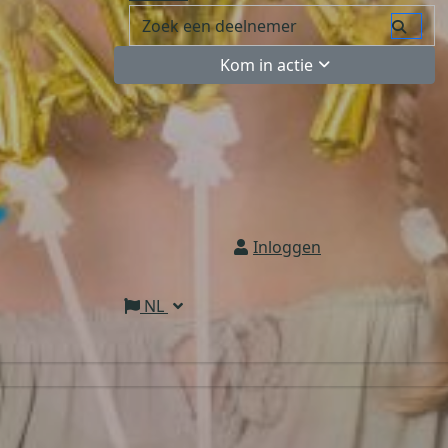
Kom in actie
Inloggen
NL