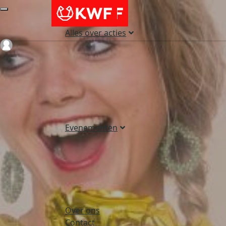
Alles over acties
Login
Evenementen
Over ons
Contact