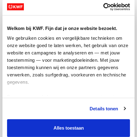
Creditcard
Welkom bij KWF. Fijn dat je onze website bezoekt.
Referentie
We gebruiken cookies en vergelijkbare technieken om 
onze website goed te laten werken, het gebruik van onze 
website en campagnes te analyseren en — met jouw 
toestemming — voor marketingdoeleinden. Met jouw 
toestemming kunnen wij en onze partners gegevens 
verwerken, zoals surfgedrag, voorkeuren en technische 
gegevens.
Ik wil bijdragen aan de transactiekosten
Deze gegevens helpen ons om campagnes te meten, 
en betaal €0.75 extra.
prestaties te verbeteren en relevante KWF-content te 
Details tonen
Doneer nu
tonen. Je kunt je toestemming op elk moment wijzigen of 
intrekken via Cookie instellingen onderaan de pagina. De 
lijst met cookies is te vinden in het tabblad “details”.
Alles toestaan