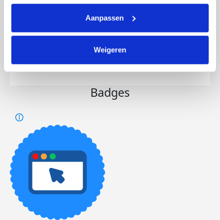
Aanpassen
Opgehaald
Streefbedrag
€8.792
€10.000
Weigeren
Doneer
Badges