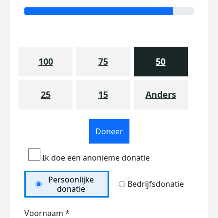
100
75
50
25
15
Anders
Doneer
Ik doe een anonieme donatie
Persoonlijke
Bedrijfsdonatie
donatie
Voornaam *