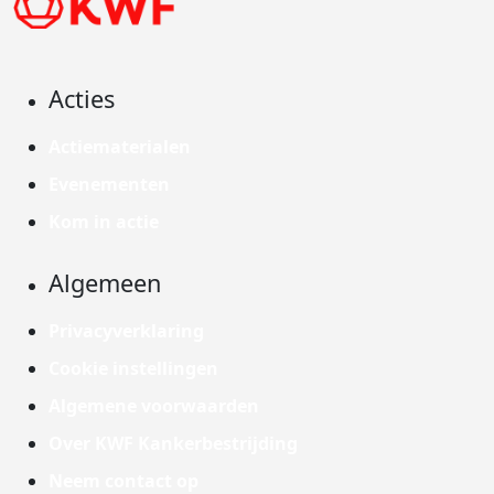
Acties
Actiematerialen
Evenementen
Kom in actie
Algemeen
Privacyverklaring
Cookie instellingen
Algemene voorwaarden
Over KWF Kankerbestrijding
Neem contact op