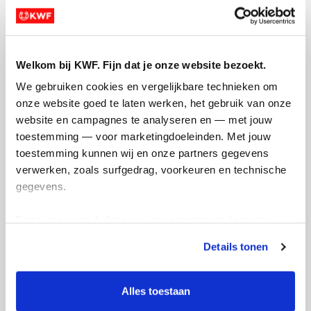
Opgehaald
Streefbedrag
€51
€5.000.000
Welkom bij KWF. Fijn dat je onze website bezoekt.
Doneer
Word lid van mijn team
We gebruiken cookies en vergelijkbare technieken om 
onze website goed te laten werken, het gebruik van onze 
website en campagnes te analyseren en — met jouw 
Updates
toestemming — voor marketingdoeleinden. Met jouw 
toestemming kunnen wij en onze partners gegevens 
verwerken, zoals surfgedrag, voorkeuren en technische 
gegevens.
Making of
Deze gegevens helpen ons om campagnes te meten, 
prestaties te verbeteren en relevante KWF-content te 
donderdag 28 augustus 2025
Details tonen
tonen. Je kunt je toestemming op elk moment wijzigen of 
Today is the day that starts it all. I will try
intrekken via Cookie instellingen onderaan de pagina. De 
to get in contact with as many people and
lijst met cookies is te vinden in het tabblad “details”.
Alles toestaan
company's as possible. The goal may