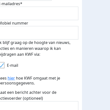
E-mailadres*
fondsenwerver
E-mails verstuurd
Mobiel nummer
Ik blijf graag op de hoogte van nieuws,
acties en manieren waarop ik kan
bijdragen aan KWF via:
E-mail
Lees
hier
hoe KWF omgaat met je
persoonsgegevens.
Laat een bericht achter voor de
actievoerder (optioneel)