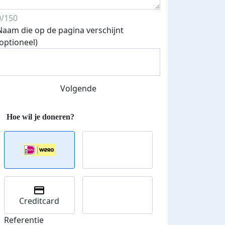
0/150
Naam die op de pagina verschijnt
(optioneel)
Streefbedrag verhoogd
Volgende
Creditcard
Referentie