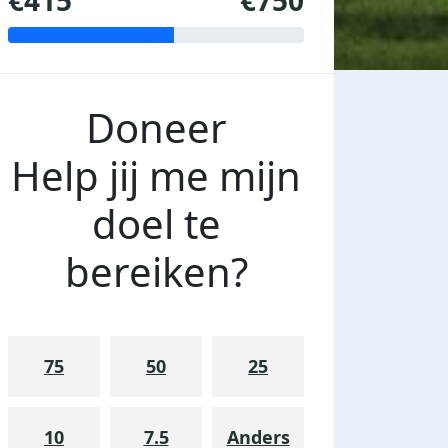
€415
€750
Doneer
Help jij me mijn
doel te
bereiken?
75
50
25
10
7.5
Anders