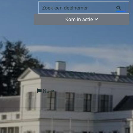
Kom in actie
Inloggen
NL