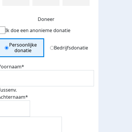
Doneer
Ik doe een anonieme donatie
Donation Type
Persoonlijke
Bedrijfsdonatie
donatie
Voornaam*
Tussenv.
Achternaam*