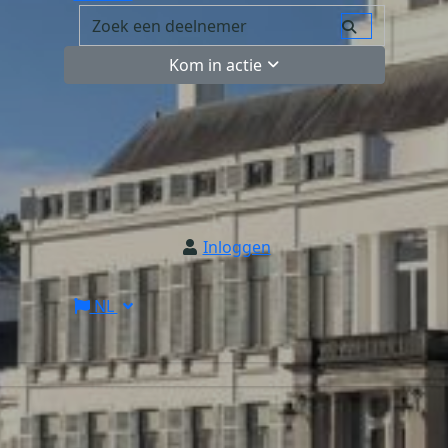
Kom in actie
Inloggen
NL