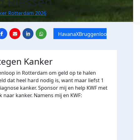
n Riessen
nker Rotterdam 2026
HavanaXBruggenloop
 tegen Kanker
enloop
in Rotterdam om geld op te halen
 dat heel hard nodig is, want maar liefst 1
diagnose kanker. Sponsor mij en help KWF met
ek naar kanker. Namens mij en KWF: