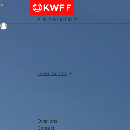
Alles over acties
Login
Evenementen
Over ons
Contact