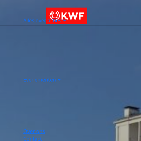
Alles over acties
Evenementen
Over ons
Contact