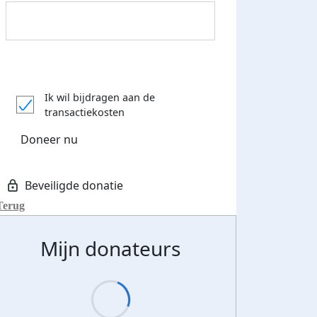
Donateurs bedankt
Ik wil bijdragen aan de
transactiekosten
Doneer nu
Terug
Mijn donateurs