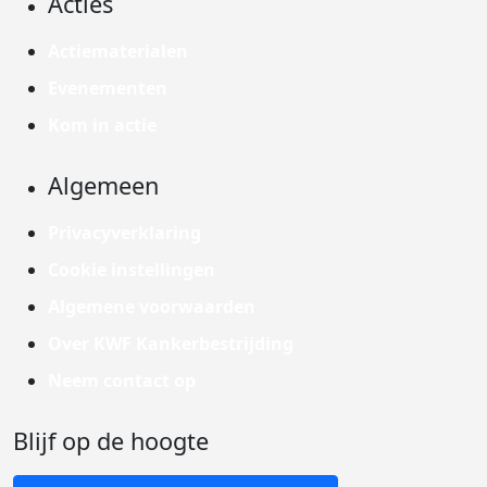
Acties
Actiematerialen
Evenementen
Kom in actie
Algemeen
Privacyverklaring
Cookie instellingen
Algemene voorwaarden
Over KWF Kankerbestrijding
Neem contact op
Blijf op de hoogte