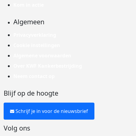
Kom in actie
Algemeen
Privacyverklaring
Cookie instellingen
Algemene voorwaarden
Over KWF Kankerbestrijding
Neem contact op
Blijf op de hoogte
Schrijf je in voor de nieuwsbrief
Volg ons