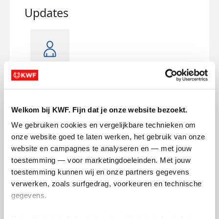
Updates
Bedankt voor alle support!
Onv
voo
zondag 15 juni 2025
zate
Welkom bij KWF. Fijn dat je onze website bezoekt.
We gebruiken cookies en vergelijkbare technieken om 
onze website goed te laten werken, het gebruik van onze 
website en campagnes te analyseren en — met jouw 
toestemming — voor marketingdoeleinden. Met jouw 
toestemming kunnen wij en onze partners gegevens 
verwerken, zoals surfgedrag, voorkeuren en technische 
gegevens.
Deze gegevens helpen ons om campagnes te meten, 