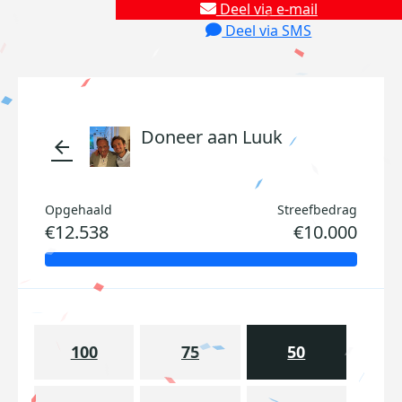
Deel via e-mail
Deel via SMS
Doneer aan Luuk
arrow_back
Opgehaald
Streefbedrag
€12.538
€10.000
100
75
50