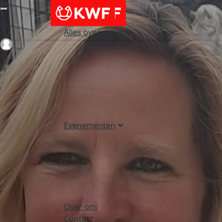
Alles over acties
Login
Evenementen
Over ons
Contact