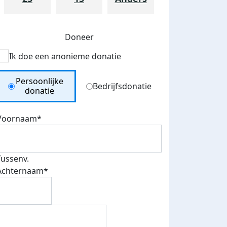
Doneer
Ik doe een anonieme donatie
Donation Type
Persoonlijke
Bedrijfsdonatie
donatie
Voornaam*
Tussenv.
Achternaam*