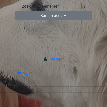
Kom in actie
Inloggen
NL