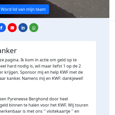
Word lid van mijn team
anker
e pagina. Ik kom in actie om geld op te
l hard nodig is, wil maar liefst 1 op de 2
r krijgen. Sponsor mij en help KWF met de
naar kanker. Namens mij en KWF: dankjewel!
 een Pyreneese Berghond door heel
ld binnen te halen voor het KWF. Wij touren
rkenbaar is met ons '' visitekaartje '' en