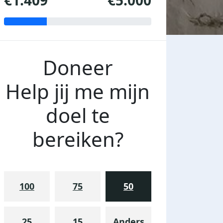
€1.409
€5.000
Doneer
Help jij me mijn
doel te
bereiken?
100
75
50
25
15
Anders