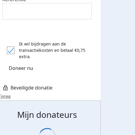
Ik wil bijdragen aan de
Nog even heerlijk genoten in Drenthe op de Camping ''N
transactiekosten
en betaal €0,75
extra.
van de natuur en het mooie weer. Dagelijks zelfs gezellig
mooie paarden die mij kwamen begroeten
Doneer nu
Deel op
Terug
Mijn donateurs