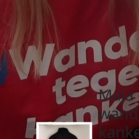
Maja 
wand
kank