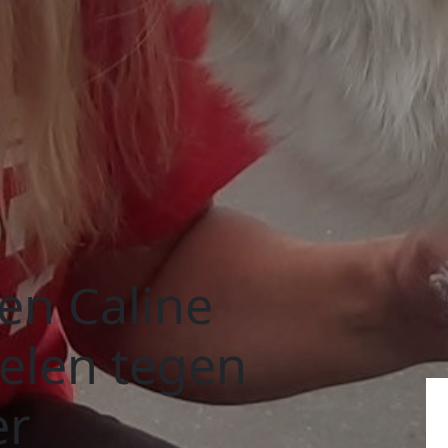
en Caline
elen tegen
er