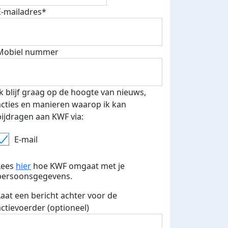
E-mailadres*
Mobiel nummer
Ik blijf graag op de hoogte van nieuws,
acties en manieren waarop ik kan
bijdragen aan KWF via:
E-mail
Lees
hier
hoe KWF omgaat met je
persoonsgegevens.
Laat een bericht achter voor de
actievoerder (optioneel)