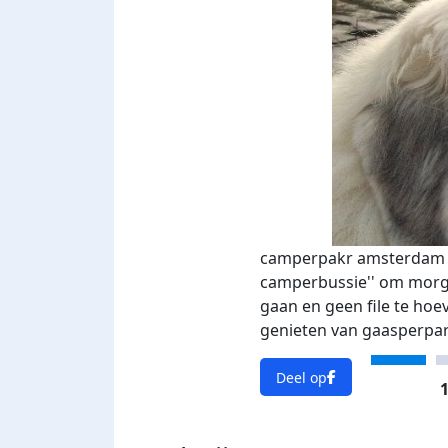
camperpakr amsterdam e
camperbussie'' om morg
gaan en geen file te hoe
genieten van gaasperpa
Deel op
1