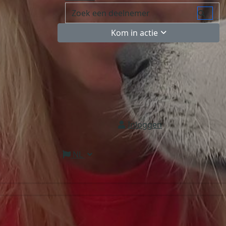
Kom in actie
Inloggen
NL