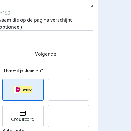
0/150
Naam die op de pagina verschijnt
Drenthe (Ruinen)
(optioneel)
zaterdag 6 september 2025
Volgende
Creditcard
Referentie