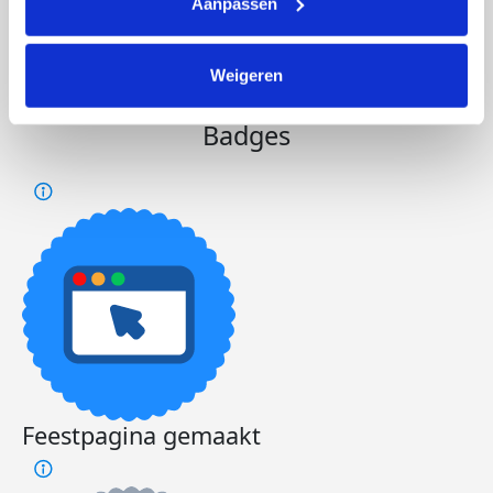
Aanpassen
Mara
Deel op
Weigeren
Badges
Feestpagina gemaakt