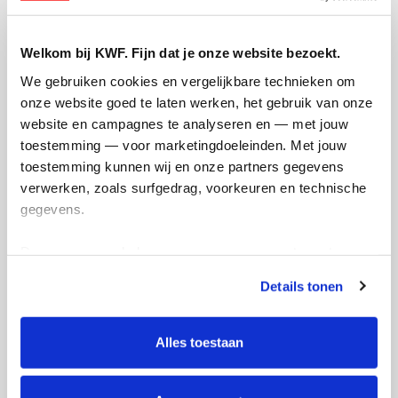
Opgehaald
Streefbedrag
€402
€400
Welkom bij KWF. Fijn dat je onze website bezoekt.
Doneer
We gebruiken cookies en vergelijkbare technieken om 
onze website goed te laten werken, het gebruik van onze 
website en campagnes te analyseren en — met jouw 
toestemming — voor marketingdoeleinden. Met jouw 
Updates
toestemming kunnen wij en onze partners gegevens 
verwerken, zoals surfgedrag, voorkeuren en technische 
gegevens.
Deze gegevens helpen ons om campagnes te meten, 
Wij vieren feest!
prestaties te verbeteren en relevante KWF-content te 
Details tonen
vrijdag 10 november 2023
tonen. Je kunt je toestemming op elk moment wijzigen of 
intrekken via Cookie instellingen onderaan de pagina. De 
Op 18 november vieren wij onze
lijst met cookies is te vinden in het tabblad “details”.
Alles toestaan
verjaardag! Wij hoeven geen kado, maar
als je toch iets wil geven dan graag een
donatie voor het KWF. Tot snel! Pascal en