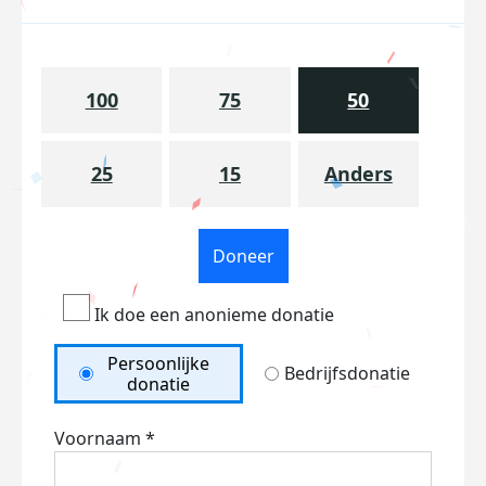
100
75
50
25
15
Anders
Doneer
Ik doe een anonieme donatie
Persoonlijke
Bedrijfsdonatie
donatie
Voornaam *