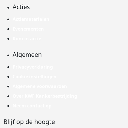
Acties
Actiematerialen
Evenementen
Kom in actie
Algemeen
Privacyverklaring
Cookie instellingen
Algemene voorwaarden
Over KWF Kankerbestrijding
Neem contact op
Blijf op de hoogte