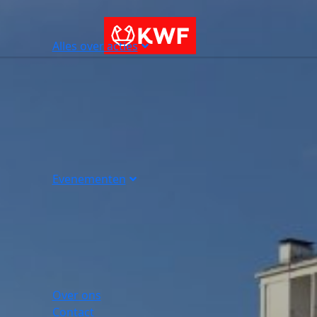
Alles over acties
Evenementen
Over ons
Contact