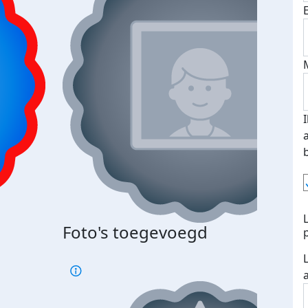
Foto's toegevoegd
Top 