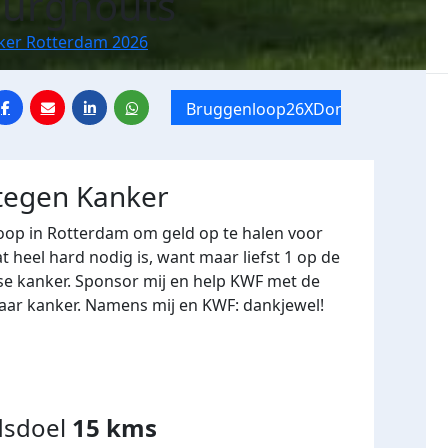
Burghouts
nker Rotterdam 2026
Bruggenloop26XDommage
 tegen Kanker
oop in Rotterdam om geld op te halen voor
heel hard nodig is, want maar liefst 1 op de
se kanker. Sponsor mij en help KWF met de
naar kanker. Namens mij en KWF: dankjewel!
dsdoel
15 kms