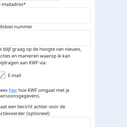
E-mailadres*
Mobiel nummer
Ik blijf graag op de hoogte van nieuws,
acties en manieren waarop ik kan
bijdragen aan KWF via:
E-mail
Lees
hier
hoe KWF omgaat met je
fondsenwerver
E-mails verstuurd
persoonsgegevens.
Laat een bericht achter voor de
actievoerder (optioneel)