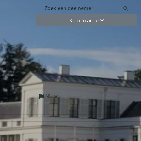
Kom in actie
Inloggen
NL