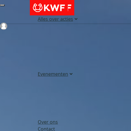
Alles over acties
Login
Evenementen
Over ons
Contact