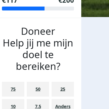
€117
€200
Doneer
Help jij me mijn
doel te
bereiken?
75
50
25
10
7.5
Anders