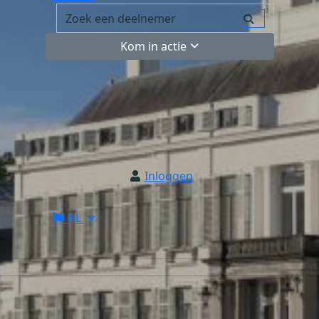
Kom in actie
Inloggen
NL