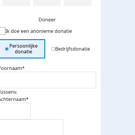
Doneer
Ik doe een anonieme donatie
Donation Type
Persoonlijke
Bedrijfsdonatie
donatie
Voornaam*
Tussenv.
Achternaam*