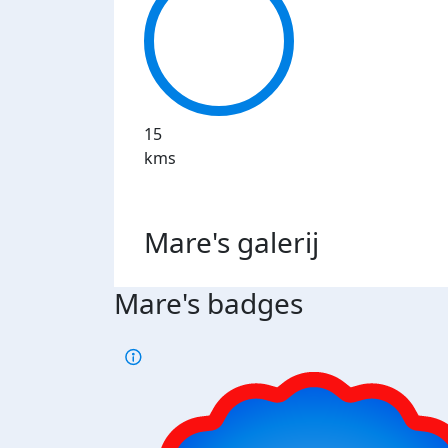
15
kms
Mare's
galerij
Mare's badges