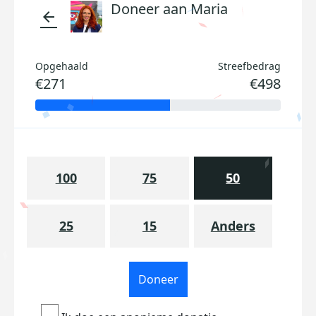
Doneer aan Maria
arrow_back
Opgehaald
Streefbedrag
€271
€498
100
75
50
25
15
Anders
Doneer