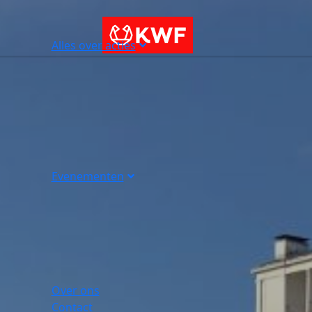
Alles over acties
Evenementen
Over ons
Contact