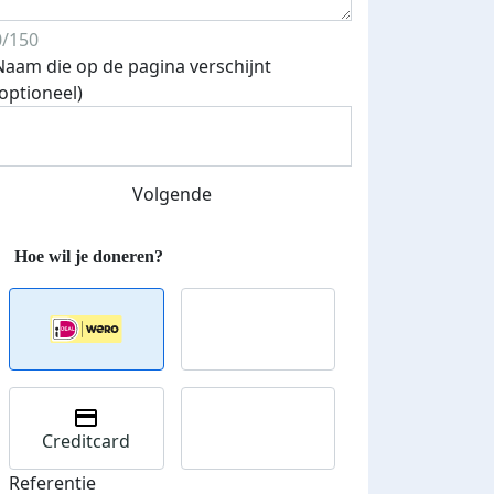
0/150
Naam die op de pagina verschijnt
Streefbedrag verhoogd
(optioneel)
Volgende
Creditcard
Referentie