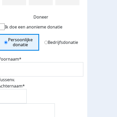
Doneer
Ik doe een anonieme donatie
Donation Type
Persoonlijke
Bedrijfsdonatie
donatie
Voornaam*
Tussenv.
Achternaam*