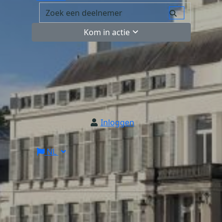
Kom in actie
Inloggen
NL