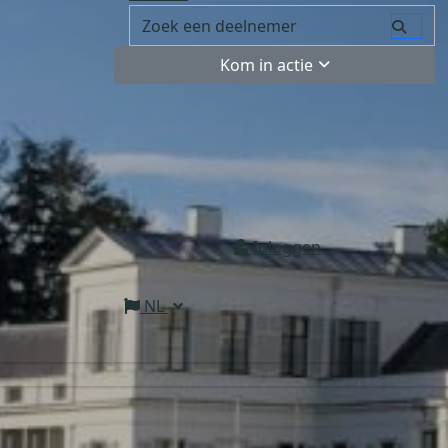
Kom in actie
Inloggen
NL