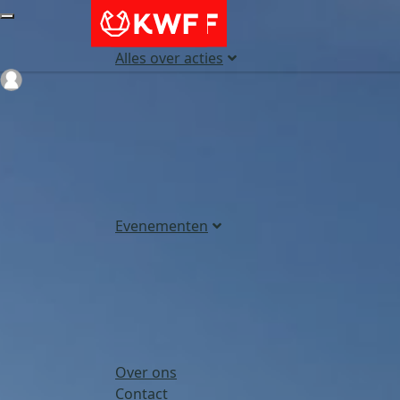
Alles over acties
Login
Evenementen
Over ons
Contact