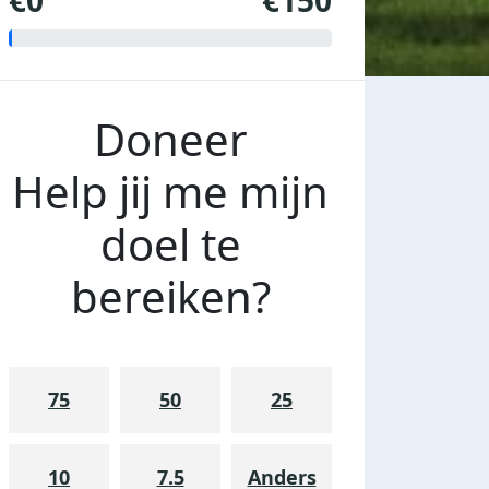
€0
€150
Doneer
Help jij me mijn
doel te
bereiken?
75
50
25
10
7.5
Anders