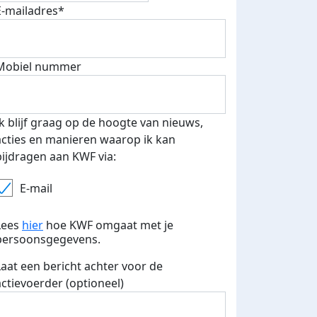
E-mailadres*
fondsenwerver
E-mails verstuurd
Mobiel nummer
Ik blijf graag op de hoogte van nieuws,
acties en manieren waarop ik kan
bijdragen aan KWF via:
E-mail
Lees
hier
hoe KWF omgaat met je
persoonsgegevens.
Laat een bericht achter voor de
actievoerder (optioneel)