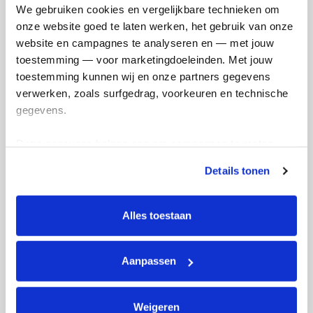
We gebruiken cookies en vergelijkbare technieken om 
onze website goed te laten werken, het gebruik van onze 
website en campagnes te analyseren en — met jouw 
toestemming — voor marketingdoeleinden. Met jouw 
toestemming kunnen wij en onze partners gegevens 
verwerken, zoals surfgedrag, voorkeuren en technische 
gegevens.
Deze gegevens helpen ons om campagnes te meten, 
prestaties te verbeteren en relevante KWF-content te 
Details tonen
tonen. Je kunt je toestemming op elk moment wijzigen of 
intrekken via Cookie instellingen onderaan de pagina. De 
lijst met cookies is te vinden in het tabblad “details”.
Alles toestaan
Aanpassen
Super gelopen ondanks de warmte. Vanaf
De tr
km 17 werd het zwaar. Maar het publiek
de s
Weigeren