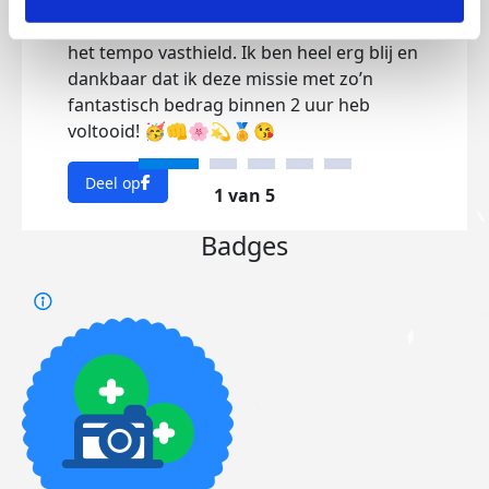
(aanmoediging van 3 kids 🥰) en het
goede doel zorgden ervoor dat ik steady
Dee
het tempo vasthield. Ik ben heel erg blij en
dankbaar dat ik deze missie met zo’n
fantastisch bedrag binnen 2 uur heb
voltooid! 🥳👊🌸💫🏅😘
Deel op
1 van 5
Badges