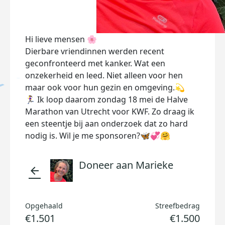
Hi lieve mensen 🌸
Dierbare vriendinnen werden recent
geconfronteerd met kanker. Wat een
onzekerheid en leed. Niet alleen voor hen
maar ook voor hun gezin en omgeving.💫
🏃‍♀️ Ik loop daarom zondag 18 mei de Halve
Marathon van Utrecht voor KWF. Zo draag ik
een steentje bij aan onderzoek dat zo hard
nodig is. Wil je me sponsoren?🦋💞🤗
Doneer aan Marieke
arrow_back
Opgehaald
Streefbedrag
€1.501
€1.500