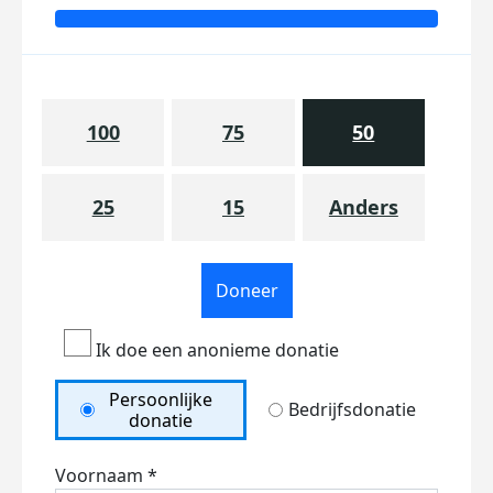
100
75
50
25
15
Anders
Doneer
Ik doe een anonieme donatie
Persoonlijke
Bedrijfsdonatie
donatie
Voornaam *