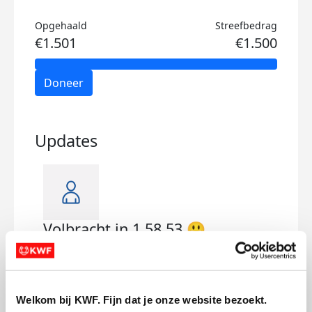
Opgehaald
Streefbedrag
€1.501
€1.500
Doneer
Updates
Volbracht in 1.58.53 😃
Kla
zondag 18 mei 2025
zate
Welkom bij KWF. Fijn dat je onze website bezoekt.