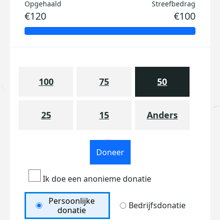
Opgehaald
Streefbedrag
€120
€100
100
75
50
25
15
Anders
Doneer
Ik doe een anonieme donatie
Persoonlijke
Bedrijfsdonatie
donatie