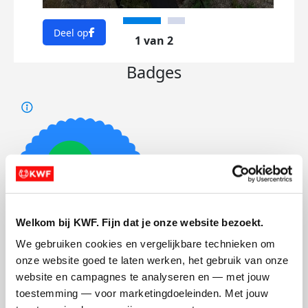
Dee
Deel op
1 van 2
Badges
Welkom bij KWF. Fijn dat je onze website bezoekt.
We gebruiken cookies en vergelijkbare technieken om 
Foto’s toegevoegd
onze website goed te laten werken, het gebruik van onze 
website en campagnes te analyseren en — met jouw 
toestemming — voor marketingdoeleinden. Met jouw 