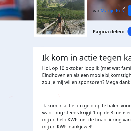
van
Marije Ros
Ik kom in actie tegen k
Hoi, op 10 oktober loop ik (met wat fam
Eindhoven en als een mooie bijkomstighe
zou je mij willen sponsoren? Mega dank!!🏃
Ik kom in actie om geld op te halen voo
want nog steeds krijgt 1 op de 3 mense
mij en help KWF met de financiering va
mij en KWF: dankjewel!