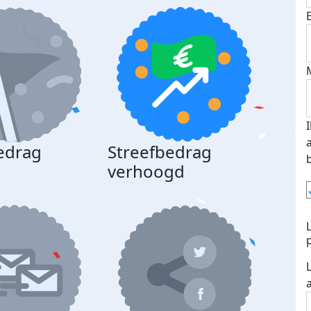
edrag
Streefbedrag
d
verhoogd