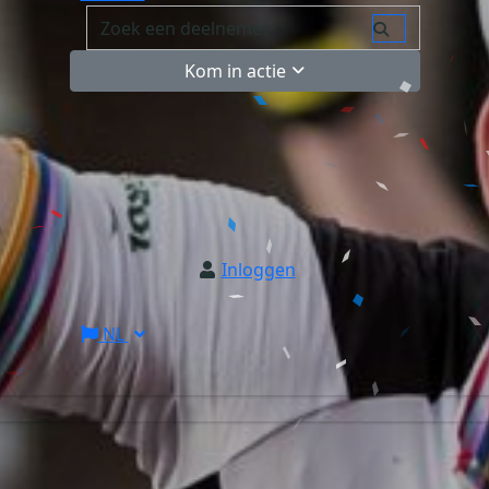
Kom in actie
Inloggen
NL