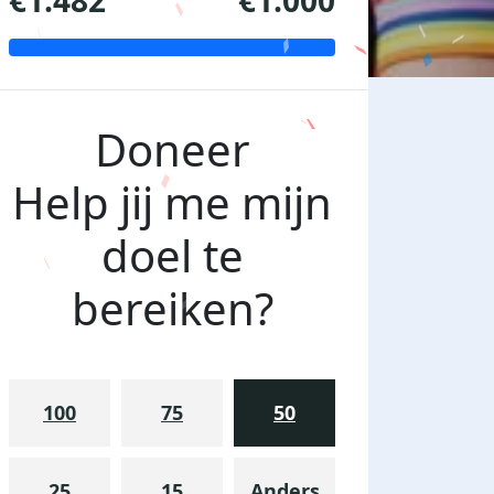
€1.482
€1.000
Doneer
Help jij me mijn
doel te
bereiken?
100
75
50
25
15
Anders