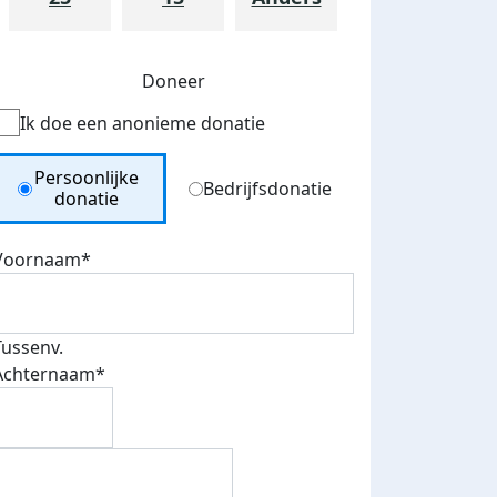
Doneer
Ik doe een anonieme donatie
Donation Type
Persoonlijke
Bedrijfsdonatie
donatie
Voornaam*
Tussenv.
Achternaam*
teurs
nkt