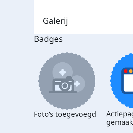
Galerij
Badges
Actiepa
Foto’s toegevoegd
gemaak