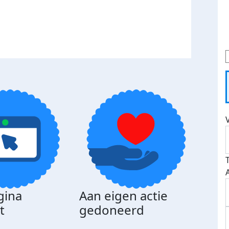
gina
Aan eigen actie
Dona
t
gedoneerd
beda