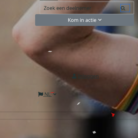
Kom in actie
Inloggen
NL