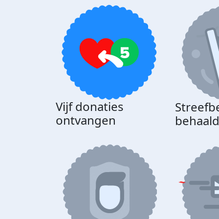
Vijf donaties
Streefb
ontvangen
behaal