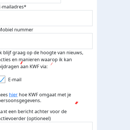
E-mailadres*
Mobiel nummer
Ik blijf graag op de hoogte van nieuws,
acties en manieren waarop ik kan
bijdragen aan KWF via:
E-mail
Lees
hier
hoe KWF omgaat met je
persoonsgegevens.
Laat een bericht achter voor de
actievoerder (optioneel)