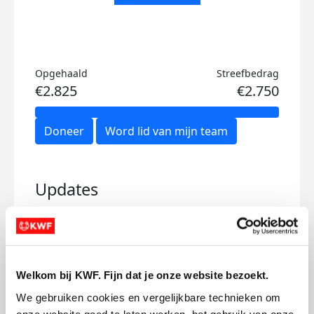
Opgehaald
Streefbedrag
€2.825
€2.750
Doneer
Word lid van mijn team
Updates
Dankjewel voor jouw steun!
Welkom bij KWF. Fijn dat je onze website bezoekt.
We gebruiken cookies en vergelijkbare technieken om 
dinsdag 3 oktober 2023
onze website goed te laten werken, het gebruik van onze 