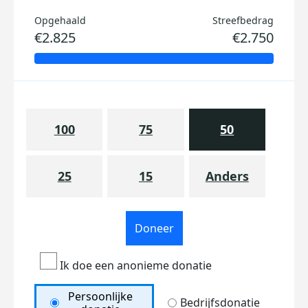
Opgehaald
Streefbedrag
€2.825
€2.750
100
75
50
25
15
Anders
Doneer
Ik doe een anonieme donatie
Persoonlijke
Bedrijfsdonatie