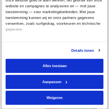
website en campagnes te analyseren en — met jouw 
toestemming — voor marketingdoeleinden. Met jouw 
toestemming kunnen wij en onze partners gegevens 
verwerken, zoals surfgedrag, voorkeuren en technische 
gegevens.
Deze gegevens helpen ons om campagnes te meten, 
prestaties te verbeteren en relevante KWF-content te 
Details tonen
tonen. Je kunt je toestemming op elk moment wijzigen of 
intrekken via Cookie instellingen onderaan de pagina. De 
lijst met cookies is te vinden in het tabblad “details”.
Alles toestaan
Aanpassen
Weigeren