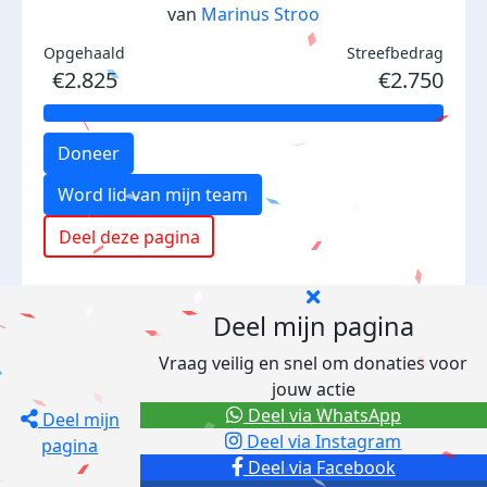
van
Marinus Stroo
Opgehaald
Streefbedrag
€2.825
€2.750
Doneer
Word lid van mijn team
Deel deze pagina
Deel mijn pagina
Vraag veilig en snel om donaties voor
jouw actie
Deel via WhatsApp
Deel mijn
Deel via Instagram
pagina
Deel via Facebook