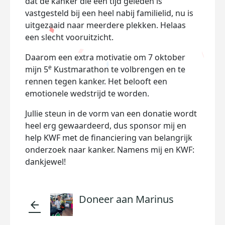
dat de kanker die een tijd geleden is
vastgesteld bij een heel nabij familielid, nu is
uitgezaaid naar meerdere plekken. Helaas
een slecht vooruitzicht.
Daarom een extra motivatie om 7 oktober
e
mijn 5
Kustmarathon te volbrengen en te
rennen tegen kanker. Het belooft een
emotionele wedstrijd te worden.
Jullie steun in de vorm van een donatie wordt
heel erg gewaardeerd, dus sponsor mij en
help KWF met de financiering van belangrijk
onderzoek naar kanker. Namens mij en KWF:
dankjewel!
Doneer aan Marinus
arrow_back