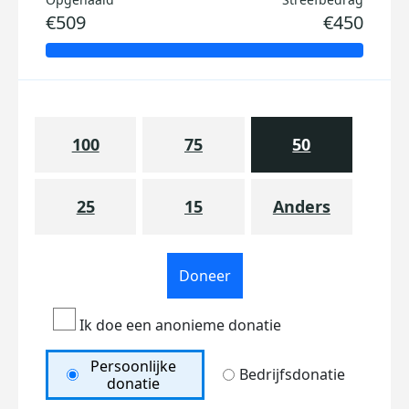
€509
€450
100
75
50
25
15
Anders
Doneer
Ik doe een anonieme donatie
Persoonlijke
Bedrijfsdonatie
donatie