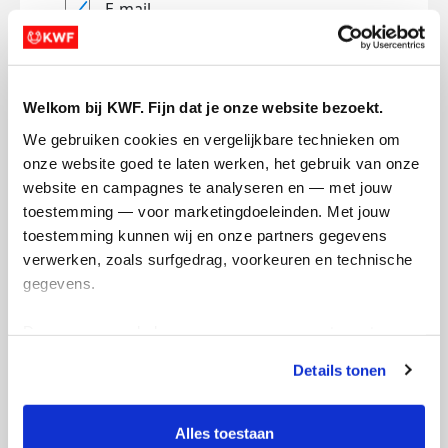
E-mail
Lees
hier
hoe KWF omgaat met je
persoonsgegevens.
Jouw bericht op de actiepagina van Leonie
Welkom bij KWF. Fijn dat je onze website bezoekt.
Erica En Marion (optioneel)
We gebruiken cookies en vergelijkbare technieken om 
onze website goed te laten werken, het gebruik van onze 
website en campagnes te analyseren en — met jouw 
0/150
toestemming — voor marketingdoeleinden. Met jouw 
Naam die op de pagina verschijnt
toestemming kunnen wij en onze partners gegevens 
verwerken, zoals surfgedrag, voorkeuren en technische 
gegevens.
Volgende
Deze gegevens helpen ons om campagnes te meten, 
prestaties te verbeteren en relevante KWF-content te 
Volgende
Details tonen
tonen. Je kunt je toestemming op elk moment wijzigen of 
intrekken via Cookie instellingen onderaan de pagina. De 
lijst met cookies is te vinden in het tabblad “details”.
Alles toestaan