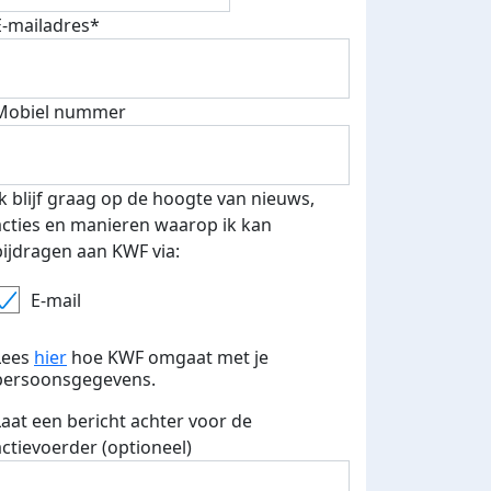
E-mailadres*
Mobiel nummer
Ik blijf graag op de hoogte van nieuws,
acties en manieren waarop ik kan
bijdragen aan KWF via:
E-mail
Lees
hier
hoe KWF omgaat met je
persoonsgegevens.
Laat een bericht achter voor de
actievoerder (optioneel)