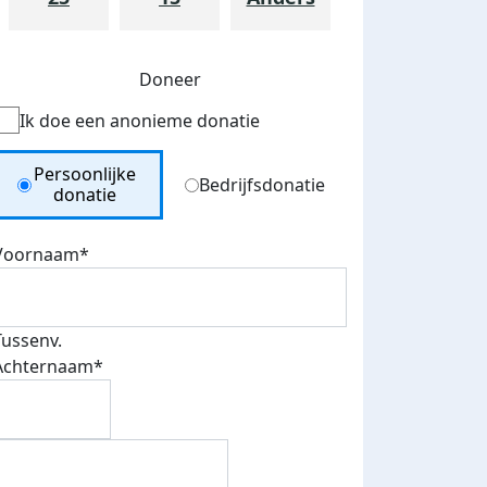
Doneer
Ik doe een anonieme donatie
Donation Type
Persoonlijke
Bedrijfsdonatie
donatie
Voornaam*
Tussenv.
Achternaam*