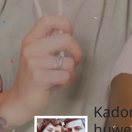
Kadon
huwel