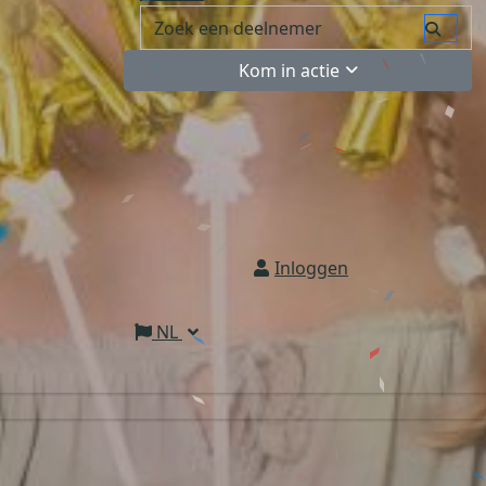
Kom in actie
Inloggen
NL