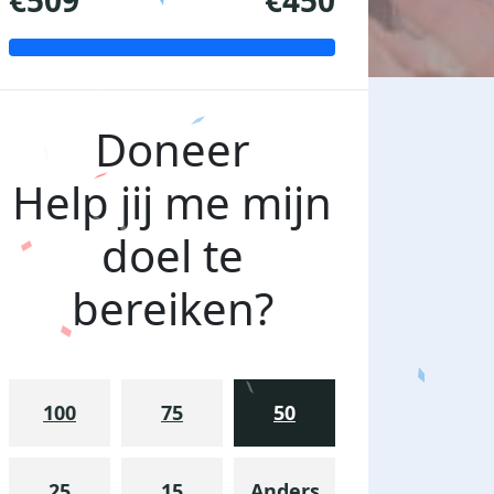
€509
€450
Doneer
Help jij me mijn
doel te
bereiken?
100
75
50
25
15
Anders