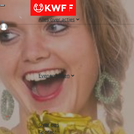
Alles over acties
Login
Evenementen
Over ons
Contact