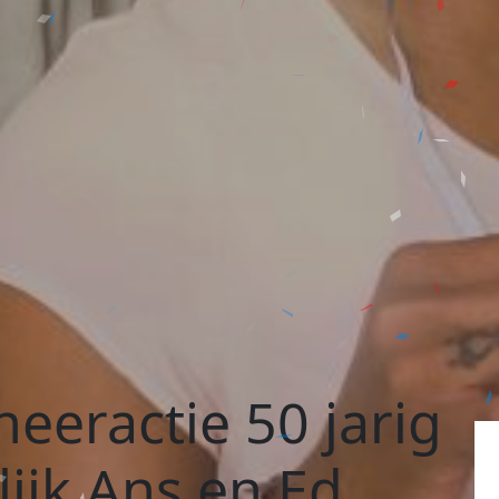
eeractie 50 jarig
ijk Ans en Ed