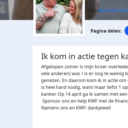
van
Marit De Vrie
Ik kom in actie tegen k
Afgelopen zomer is mijn broer overleden
vele anderen) was / is er nog te weinig
genezen. En daarom kom ik in actie om 
is heel hard nodig, want maar liefst 1 
kanker. Op 14 april ga ik samen met een
Sponsor ons en help KWF met de financi
Namens ons en KWF: dankjewel!