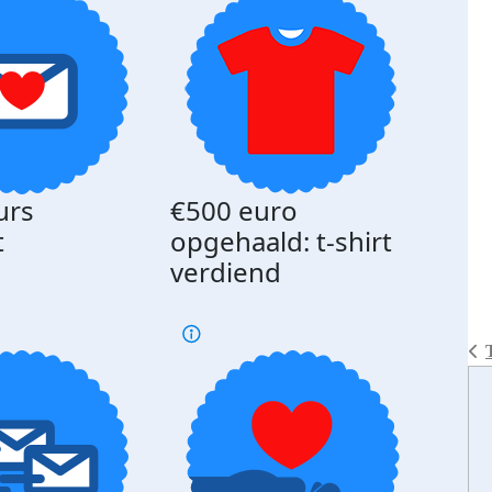
urs
€500 euro
Gede
t
opgehaald: t-shirt
med
verdiend