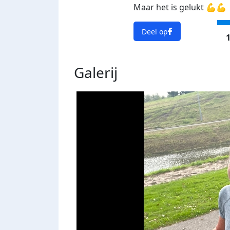
Maar het is gelukt 💪💪
Deel op
1
Galerij