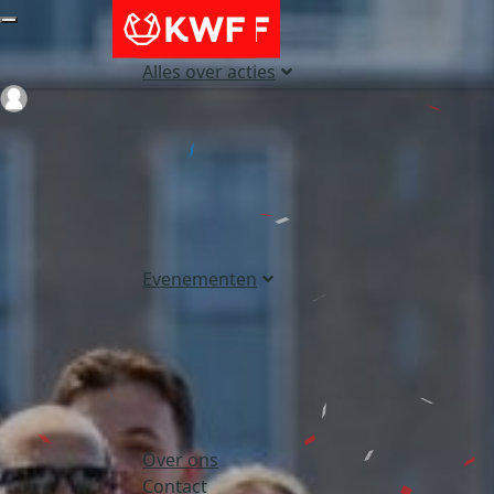
Alles over acties
Login
Evenementen
Over ons
Contact