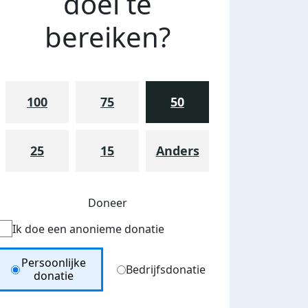
doel te
bereiken?
100
75
50
25
15
Anders
Doneer
Ik doe een anonieme donatie
Donation Type
Persoonlijke
Bedrijfsdonatie
donatie