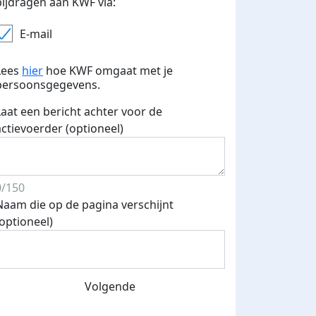
bijdragen aan KWF via:
E-mail
Lees
hier
hoe KWF omgaat met je
persoonsgegevens.
Laat een bericht achter voor de
actievoerder (optioneel)
0/150
Naam die op de pagina verschijnt
(optioneel)
Volgende