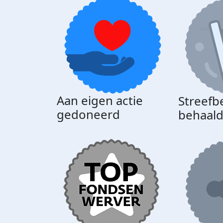
Aan eigen actie
Streefb
gedoneerd
behaal