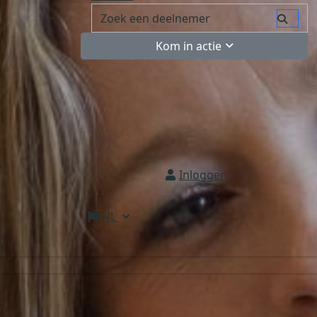
Kom in actie
Inloggen
NL