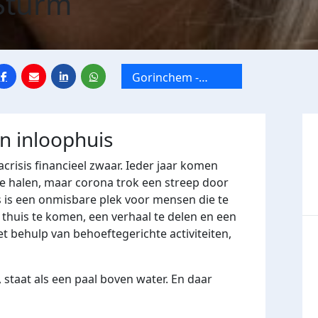
Sturm
Gorinchem -
Inloophuis De
Blauwe Anemoon
jn inloophuis
crisis financieel zwaar. Ieder jaar komen
e halen, maar corona trok een streep door
 is een onmisbare plek voor mensen die te
huis te komen, een verhaal te delen en een
t behulp van behoeftegerichte activiteiten,
 staat als een paal boven water. En daar