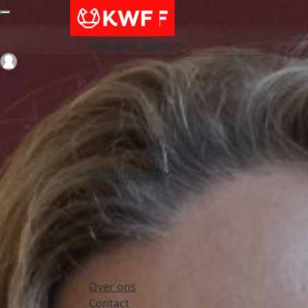
Alles over acties
Login
Evenementen
Over ons
Contact