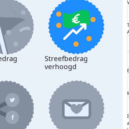
edrag
Streefbedrag
d
verhoogd