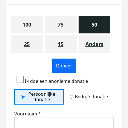
100
75
50
25
15
Anders
Doneer
Ik doe een anonieme donatie
Persoonlijke
Bedrijfsdonatie
donatie
Voornaam *