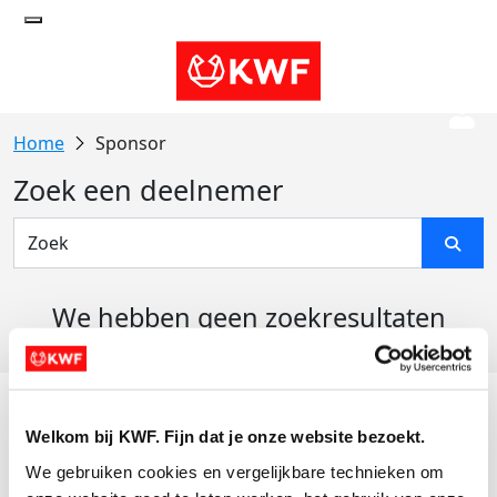
Sponsor
Zoek een deelnemer
We hebben geen zoekresultaten
gevonden
Acties
Welkom bij KWF. Fijn dat je onze website bezoekt.
Actiematerialen
We gebruiken cookies en vergelijkbare technieken om 
Evenementen