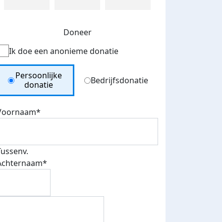
Doneer
Ik doe een anonieme donatie
Donation Type
Persoonlijke
Bedrijfsdonatie
donatie
Voornaam*
Tussenv.
Achternaam*