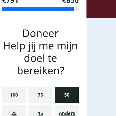
€791
€850
Doneer
Help jij me mijn
doel te
bereiken?
100
75
50
25
15
Anders