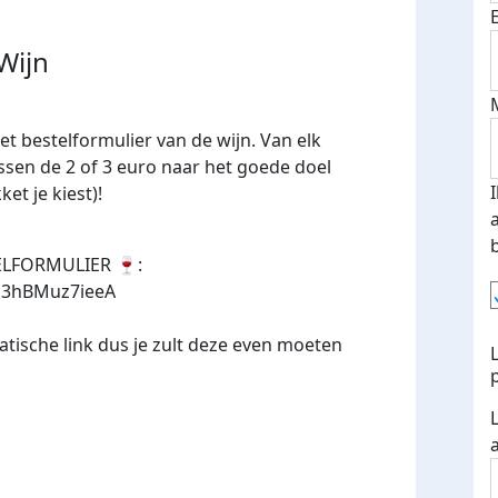
Wijn
het bestelformulier van de wijn. Van elk
ussen de 2 of 3 euro naar het goede doel
ket je kiest)!
TELFORMULIER
🍷
:
So3hBMuz7ieeA
atische link dus je zult deze even moeten