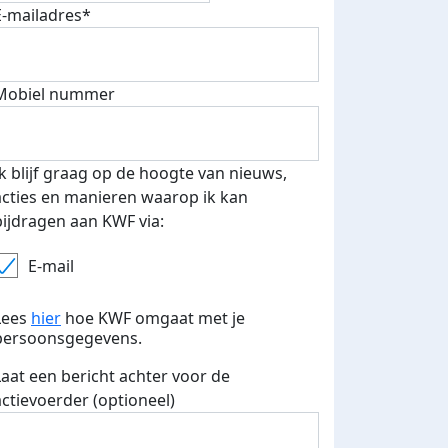
E-mailadres*
Mobiel nummer
Ik blijf graag op de hoogte van nieuws,
acties en manieren waarop ik kan
bijdragen aan KWF via:
E-mail
Lees
hier
hoe KWF omgaat met je
persoonsgegevens.
Laat een bericht achter voor de
actievoerder (optioneel)