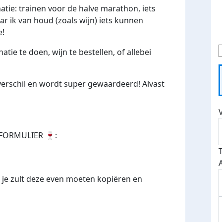
natie: trainen voor de halve marathon, iets
r ik van houd (zoals wijn) iets kunnen
e!
tie te doen, wijn te bestellen, of allebei
 verschil en wordt super gewaardeerd! Alvast
LFORMULIER
🍷
:
s je zult deze even moeten kopiëren en