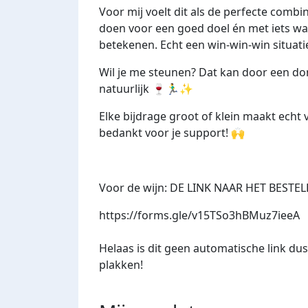
Voor mij voelt dit als de perfecte combi
doen voor een goed doel én met iets waa
betekenen. Echt een win-win-win situati
Wil je me steunen? Dat kan door een dona
natuurlijk 🍷🏃‍♂️✨
Elke bijdrage groot of klein maakt echt
bedankt voor je support! 🙌
Voor de wijn:
DE LINK NAAR HET BESTE
https://forms.gle/v15TSo3hBMuz7ieeA
Helaas is dit geen automatische link du
plakken!