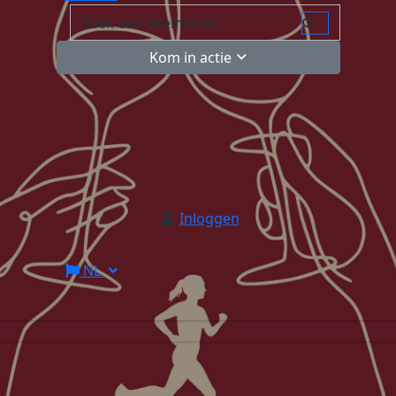
Kom in actie
Inloggen
NL