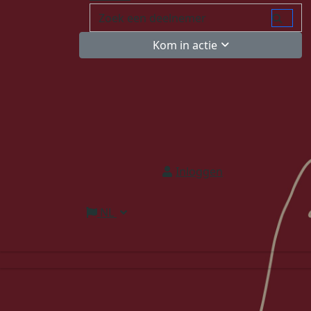
Kom in actie
Inloggen
NL