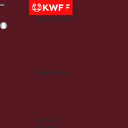
Alles over acties
Login
Evenementen
Over ons
Contact