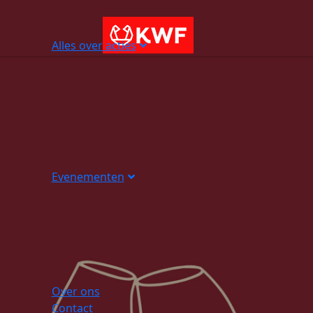
Alles over acties
Evenementen
Over ons
Contact