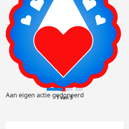
Aan eigen actie gedoneerd
1 van 3