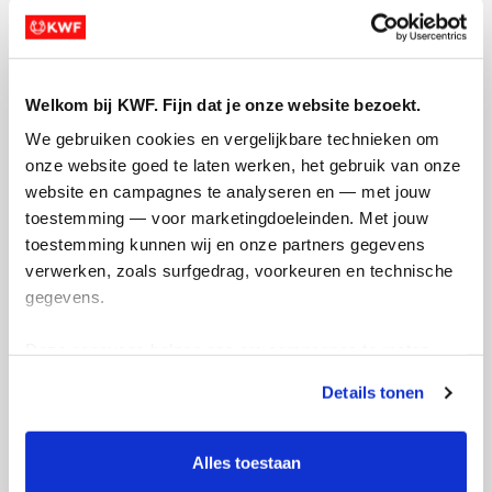
Welkom bij KWF. Fijn dat je onze website bezoekt.
We gebruiken cookies en vergelijkbare technieken om 
Na een succesvolle 10km op de Utrechtse
onze website goed te laten werken, het gebruik van onze 
HiPRO Run gaan wij weer een nieuwe
website en campagnes te analyseren en — met jouw 
hardloop uitdaging aan! De halve
toestemming — voor marketingdoeleinden. Met jouw 
marathon van Amsterdam. Dit doen wij
toestemming kunnen wij en onze partners gegevens 
om geld in te zamelen voor het KWF. Wij
verwerken, zoals surfgedrag, voorkeuren en technische 
gaan er weer wat moois van maken! Volg
gegevens.
ons vooral op Instagram om updates bij te
houden️: maroua_fchtl. Samen voor KWF
Deze gegevens helpen ons om campagnes te meten, 
Kankerbestrijding
prestaties te verbeteren en relevante KWF-content te 
Details tonen
tonen. Je kunt je toestemming op elk moment wijzigen of 
Deel op
intrekken via Cookie instellingen onderaan de pagina. De 
lijst met cookies is te vinden in het tabblad “details”.
Alles toestaan