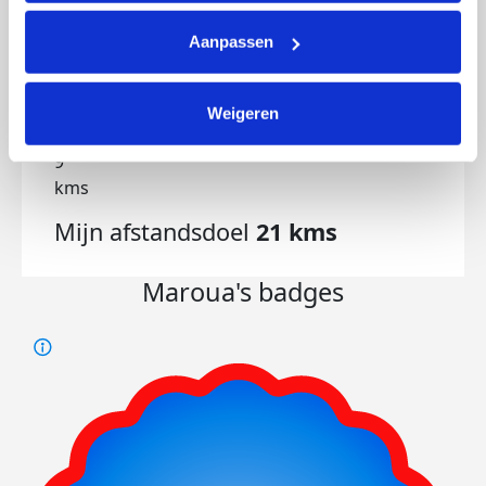
Mijn activiteiten volgen
Aanpassen
Weigeren
9
kms
Mijn afstandsdoel
21 kms
Maroua's badges