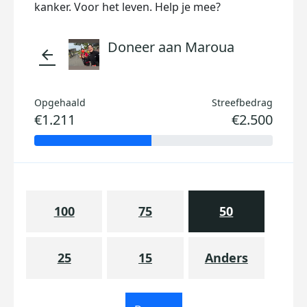
kanker. Voor het leven. Help je mee?
Doneer aan Maroua
arrow_back
Opgehaald
Streefbedrag
€1.211
€2.500
100
75
50
25
15
Anders