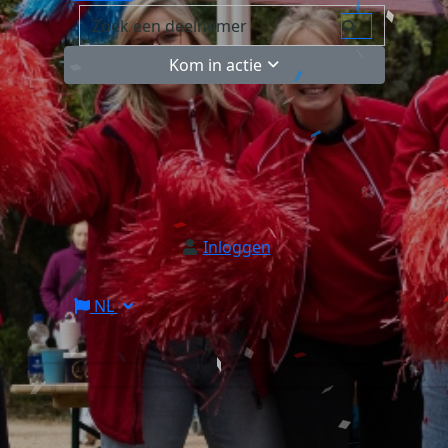
Kom in actie
Inloggen
NL