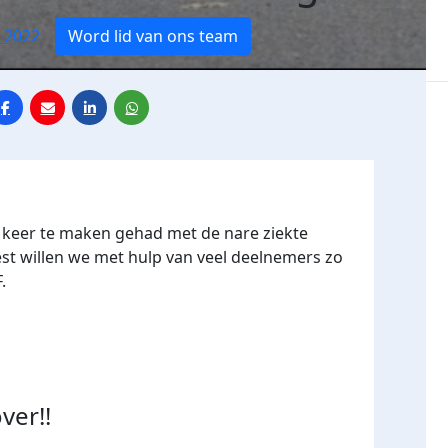
 2022
Word lid van ons team
n keer te maken gehad met de nare ziekte
st willen we met hulp van veel deelnemers zo
F.
ver!!