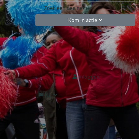
Kom in actie
Inloggen
NL