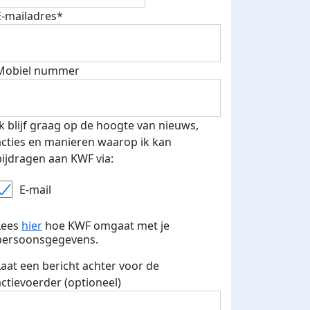
E-mailadres*
Mobiel nummer
Ik blijf graag op de hoogte van nieuws,
acties en manieren waarop ik kan
bijdragen aan KWF via:
E-mail
Lees
hier
hoe KWF omgaat met je
persoonsgegevens.
Laat een bericht achter voor de
actievoerder (optioneel)