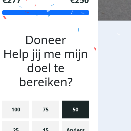
€277
€250
Doneer
Help jij me mijn
doel te
bereiken?
100
75
50
Ons eerste apporteeravontuur
25
15
Anders
zondag 13 maart 2022