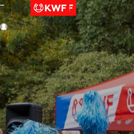
Alles over acties
Login
Evenementen
Over ons
Contact