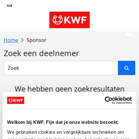
Sponsor
Zoek een deelnemer
We hebben geen zoekresultaten
gevonden
Acties
Welkom bij KWF. Fijn dat je onze website bezoekt.
Actiematerialen
We gebruiken cookies en vergelijkbare technieken om 
Evenementen