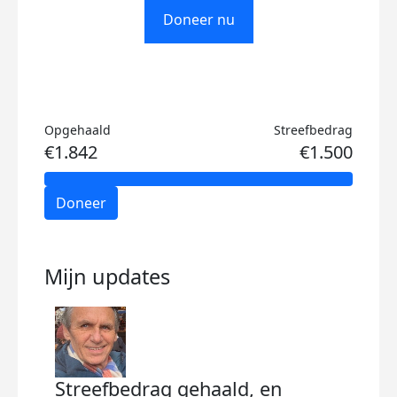
Doneer nu
Opgehaald
Streefbedrag
€1.842
€1.500
Doneer
Mijn updates
Streefbedrag gehaald, en
Bij