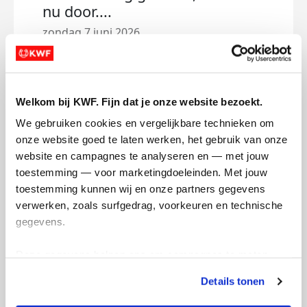
nu door....
vrij
zondag 7 juni 2026
Als h
Mijn streefbedrag had ik al iets verhoogd.
Giste
Maar voor dit doel is er eigenlijk nooit
bijna
genoeg. Het duurt nog even tot 21 juni en
stre
Welkom bij KWF. Fijn dat je onze website bezoekt.
ik ben heel benieuwd waar de teller stopt.
euro
We gebruiken cookies en vergelijkbare technieken om 
het 
onze website goed te laten werken, het gebruik van onze 
Weet dat als je mij sponsort bij deze run,
website en campagnes te analyseren en — met jouw 
Dee
dat we dat voor alle mensen doen die
toestemming — voor marketingdoeleinden. Met jouw 
gebaat zijn bij verder onderzoek.
toestemming kunnen wij en onze partners gegevens 
verwerken, zoals surfgedrag, voorkeuren en technische 
Deel op
gegevens.
1 van 3
Martin's badges
Deze gegevens helpen ons om campagnes te meten, 
prestaties te verbeteren en relevante KWF-content te 
Details tonen
tonen. Je kunt je toestemming op elk moment wijzigen of 
intrekken via Cookie instellingen onderaan de pagina. De 