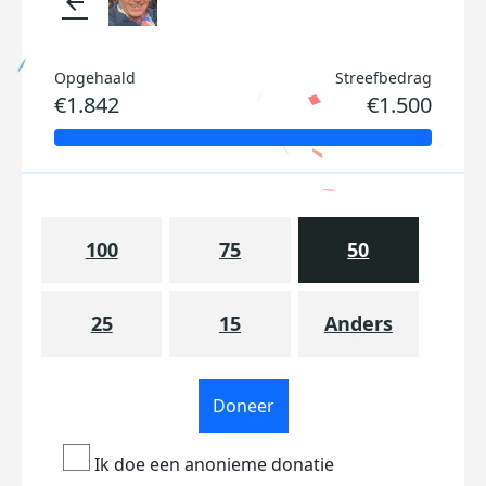
arrow_back
Opgehaald
Streefbedrag
€1.842
€1.500
100
75
50
25
15
Anders
Doneer
Ik doe een anonieme donatie