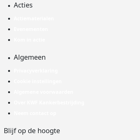
Acties
Actiematerialen
Evenementen
Kom in actie
Algemeen
Privacyverklaring
Cookie instellingen
Algemene voorwaarden
Over KWF Kankerbestrijding
Neem contact op
Blijf op de hoogte