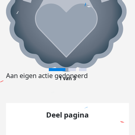
Aan eigen actie gedoneerd
1 van 3
Deel pagina