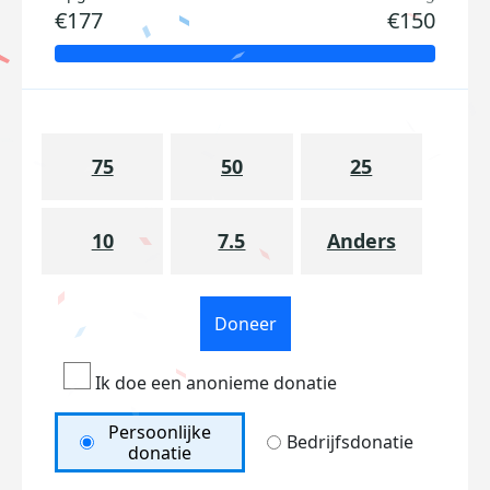
€177
€150
75
50
25
10
7.5
Anders
Doneer
Ik doe een anonieme donatie
Persoonlijke
Bedrijfsdonatie
donatie