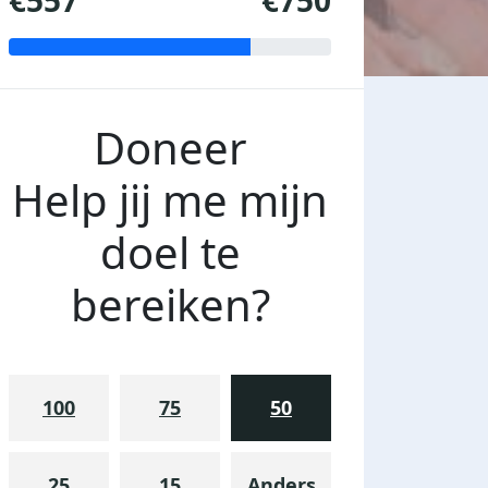
€557
€750
Doneer
Help jij me mijn
doel te
bereiken?
100
75
50
25
15
Anders