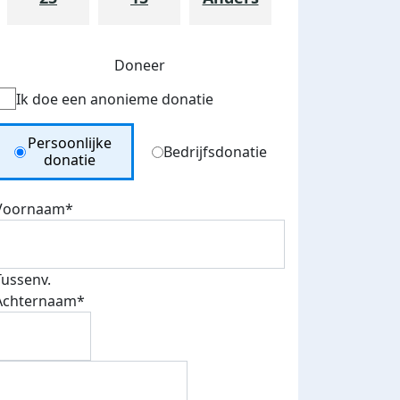
Doneer
Ik doe een anonieme donatie
Donation Type
Persoonlijke
Bedrijfsdonatie
donatie
Voornaam*
Tussenv.
Achternaam*