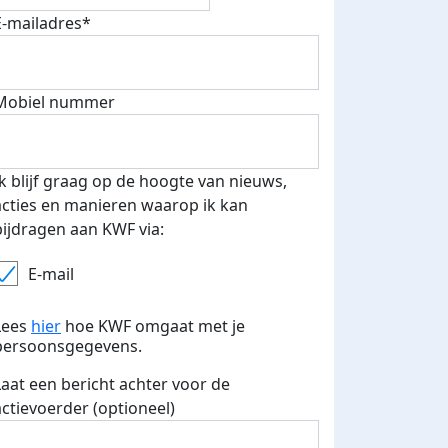
E-mailadres*
Mobiel nummer
Ik blijf graag op de hoogte van nieuws,
acties en manieren waarop ik kan
bijdragen aan KWF via:
E-mail
Lees
hier
hoe KWF omgaat met je
persoonsgegevens.
Laat een bericht achter voor de
actievoerder (optioneel)