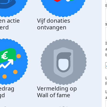
en actie
Vijf donaties
erd
ontvangen
edrag
Vermelding op
gd
Wall of fame