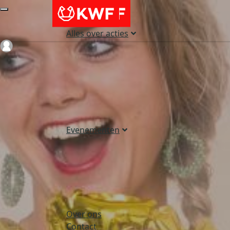
Alles over acties
Login
Evenementen
Over ons
Contact