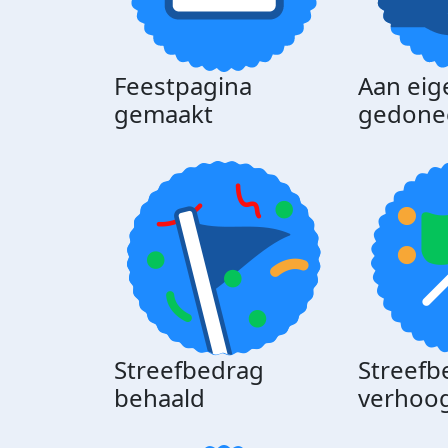
Feestpagina
Aan eig
gemaakt
gedone
Streefbedrag
Streefb
behaald
verhoo