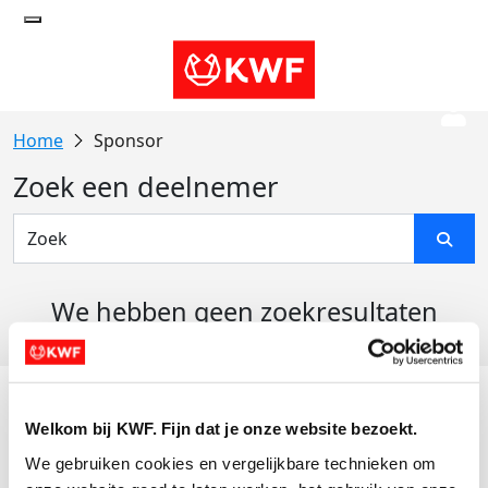
Sponsor
Zoek een deelnemer
We hebben geen zoekresultaten
gevonden
Acties
Welkom bij KWF. Fijn dat je onze website bezoekt.
Actiematerialen
We gebruiken cookies en vergelijkbare technieken om 
Evenementen