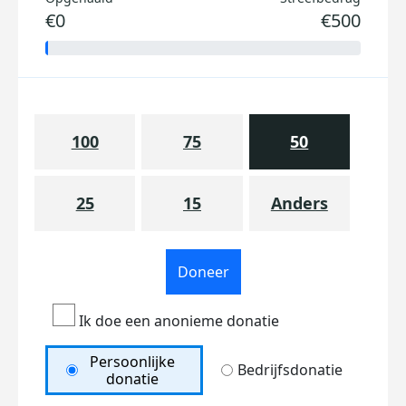
€0
€500
100
75
50
25
15
Anders
Doneer
Ik doe een anonieme donatie
Persoonlijke
Bedrijfsdonatie
donatie