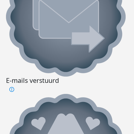
E-mails verstuurd