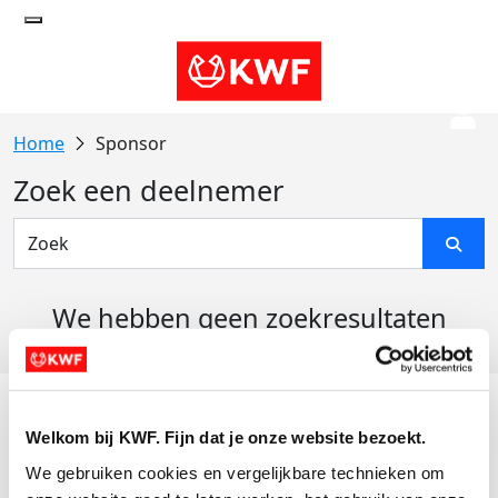
Sponsor
Zoek een deelnemer
We hebben geen zoekresultaten
gevonden
Acties
Welkom bij KWF. Fijn dat je onze website bezoekt.
Actiematerialen
We gebruiken cookies en vergelijkbare technieken om 
Evenementen