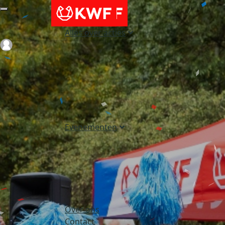
Alles over acties
Login
Evenementen
Over ons
Contact