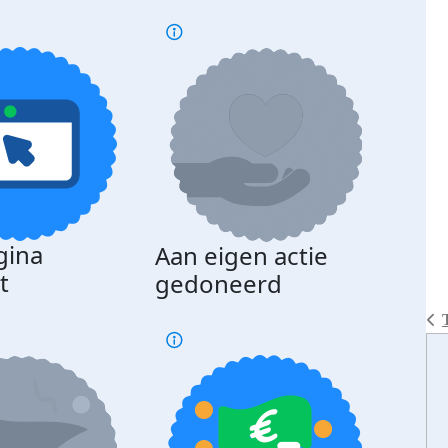
gina
Aan eigen actie
Dona
t
gedoneerd
beda