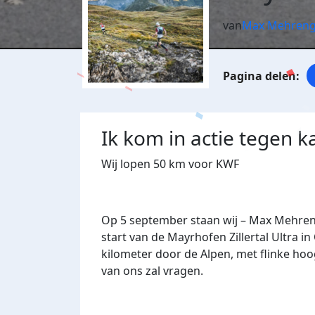
van
Max Mehren
Ik kom in actie tegen k
Wij lopen 50 km voor KWF
Op
5 september
staan wij –
Max Mehreng
start van de
Mayrhofen Zillertal Ultra
in 
kilometer door de Alpen
, met flinke ho
van ons zal vragen.