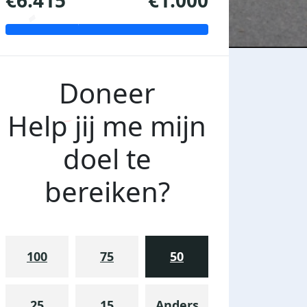
€6.415
€1.000
Doneer
Help jij me mijn
doel te
bereiken?
100
75
50
25
15
Anders