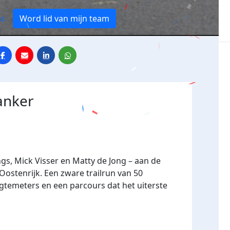
gs
Word lid van mijn team
anker
s, Mick Visser en Matty de Jong
– aan de
Oostenrijk. Een zware trailrun van
50
ogtemeters en een parcours dat het uiterste