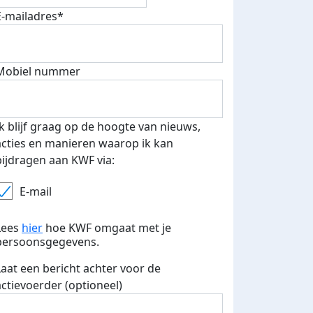
E-mailadres*
Mobiel nummer
Ik blijf graag op de hoogte van nieuws,
acties en manieren waarop ik kan
bijdragen aan KWF via:
E-mail
Lees
hier
hoe KWF omgaat met je
persoonsgegevens.
Laat een bericht achter voor de
actievoerder (optioneel)