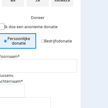
Doneer
Ik doe een anonieme donatie
Donation Type
Persoonlijke
Bedrijfsdonatie
donatie
Voornaam*
Tussenv.
Achternaam*