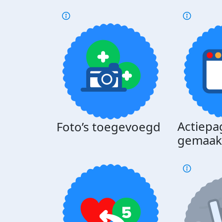
Actiepa
Foto’s toegevoegd
gemaak