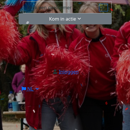
Kom in actie
Inloggen
NL