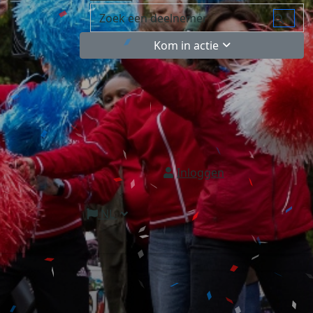
Kom in actie
Inloggen
NL