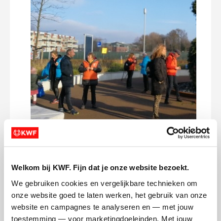
We werden feestelijk onthaald met soep
We g
en broodjes. Wat heb ik genoten!
van 
Welkom bij KWF. Fijn dat je onze website bezoekt.
De z
We gebruiken cookies en vergelijkbare technieken om 
werd
Deel op
1 van 3
onze website goed te laten werken, het gebruik van onze 
onth
website en campagnes te analyseren en — met jouw 
Maya's badges
toestemming — voor marketingdoeleinden. Met jouw 