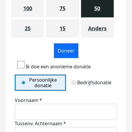
100
75
50
25
15
Anders
Doneer
Ik doe een anonieme donatie
Persoonlijke
Bedrijfsdonatie
donatie
Voornaam *
Tussenv.
Achternaam *