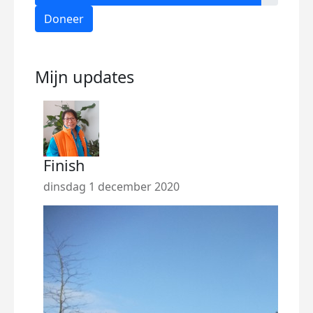
Doneer
Mijn updates
Finish
Wat
dinsdag 1 december 2020
dins