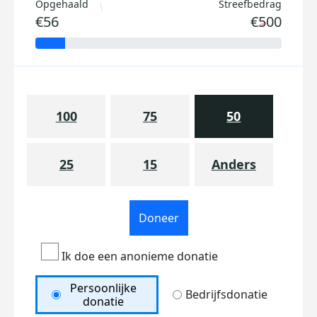
Opgehaald
Streefbedrag
€56
€500
100
75
50
25
15
Anders
Doneer
Ik doe een anonieme donatie
Persoonlijke
Bedrijfsdonatie
donatie