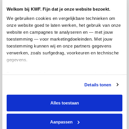
naar kwf kankerbestrijding.
Welkom bij KWF. Fijn dat je onze website bezoekt.
We gebruiken cookies en vergelijkbare technieken om 
onze website goed te laten werken, het gebruik van onze 
Deel op
website en campagnes te analyseren en — met jouw 
toestemming — voor marketingdoeleinden. Met jouw 
Badges
toestemming kunnen wij en onze partners gegevens 
verwerken, zoals surfgedrag, voorkeuren en technische 
gegevens.
Deze gegevens helpen ons om campagnes te meten, 
prestaties te verbeteren en relevante KWF-content te 
Details tonen
tonen. Je kunt je toestemming op elk moment wijzigen of 
intrekken via Cookie instellingen onderaan de pagina. De 
lijst met cookies is te vinden in het tabblad “details”.
Alles toestaan
Foto’s toegevoegd
Aanpassen