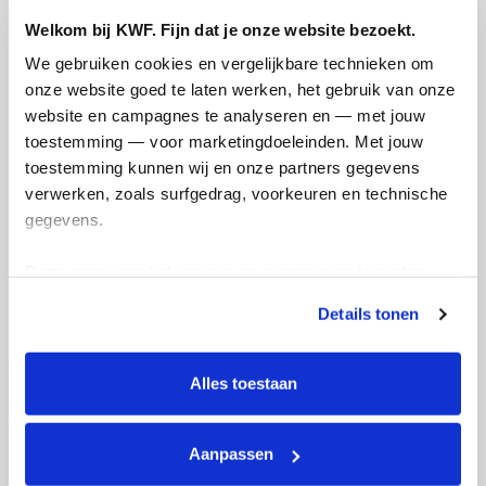
maandag 18 maart 2024
Welkom bij KWF. Fijn dat je onze website bezoekt.
Lieve allemaal
We gebruiken cookies en vergelijkbare technieken om 
onze website goed te laten werken, het gebruik van onze 
website en campagnes te analyseren en — met jouw 
Bedankt dat jullie mij steunen, mochten
toestemming — voor marketingdoeleinden. Met jouw 
jullie nog statiegeld flessen of blikjes
toestemming kunnen wij en onze partners gegevens 
hebben kom ik ze graag halen.
verwerken, zoals surfgedrag, voorkeuren en technische 
gegevens.
Groetjes Menno
Deze gegevens helpen ons om campagnes te meten, 
Deel op
prestaties te verbeteren en relevante KWF-content te 
Details tonen
tonen. Je kunt je toestemming op elk moment wijzigen of 
Badges
intrekken via Cookie instellingen onderaan de pagina. De 
lijst met cookies is te vinden in het tabblad “details”.
Alles toestaan
Aanpassen