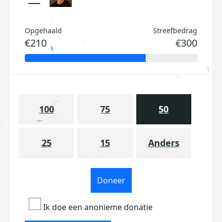
Opgehaald
Streefbedrag
€210
€300
100
75
50
25
15
Anders
Doneer
Ik doe een anonieme donatie