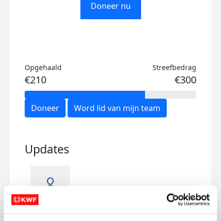
Doneer nu
Opgehaald
Streefbedrag
€210
€300
Doneer
Word lid van mijn team
Updates
Bedankt