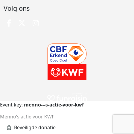
Volg ons
Event key:
menno---s-actie-voor-kwf
Menno’s actie voor KWF
menno---s-actie-voor-kwf