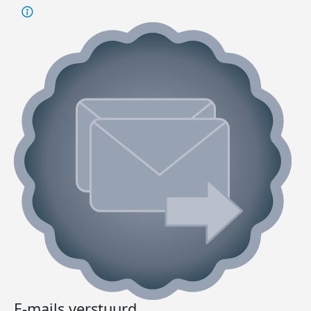
E-mails verstuurd