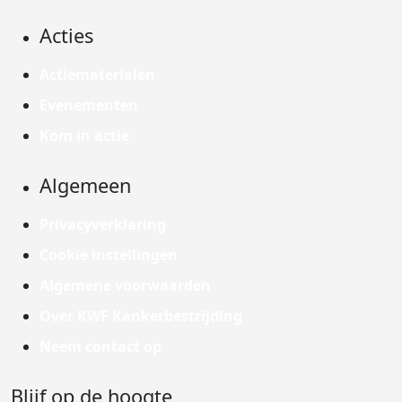
Acties
Actiematerialen
Evenementen
Kom in actie
Algemeen
Privacyverklaring
Cookie instellingen
Algemene voorwaarden
Over KWF Kankerbestrijding
Neem contact op
Blijf op de hoogte