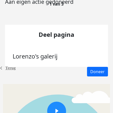
Aan eigen actie gedoneerd
1 van 3
Deel pagina
Lorenzo's
galerij
Terug
Doneer