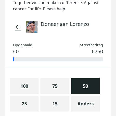
Together we can make a difference. Against
cancer. For life. Please help.
Doneer aan Lorenzo
arrow_back
Opgehaald
Streefbedrag
€0
€750
100
75
50
25
15
Anders