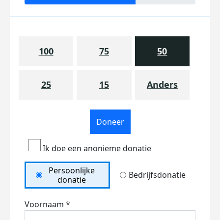
100
75
50
25
15
Anders
Doneer
Ik doe een anonieme donatie
Persoonlijke
Bedrijfsdonatie
donatie
Voornaam *