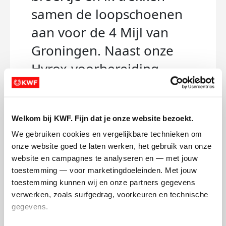
samen de loopschoenen
aan voor de 4 Mijl van
Groningen. Naast onze
Hyrox-voorbereiding
wilden we er nog iets
extra’s aan hangen, dus
Welkom bij KWF. Fijn dat je onze website bezoekt.
lopen we deze keer voor
We gebruiken cookies en vergelijkbare technieken om 
het goede doel:
KWF
onze website goed te laten werken, het gebruik van onze 
.
website en campagnes te analyseren en — met jouw 
Kankerbestrijding
toestemming — voor marketingdoeleinden. Met jouw 
toestemming kunnen wij en onze partners gegevens 
Bijna iedereen kent wel
verwerken, zoals surfgedrag, voorkeuren en technische 
iemand die met kanker te
gegevens.
maken heeft (gehad).